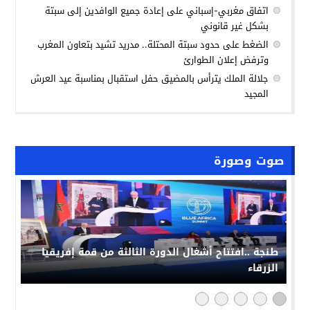
اتفاق مغربي-إسباني على إعادة جميع الوافدين إلى سبتة
بشكل غير قانوني
الضغط على حدود سبتة المحتلة.. مدريد تشيد بتعاون المغرب
وترفض إعلان الطوارئ
جلالة الملك يترأس بالمضيق حفل استقبال بمناسبة عيد العرش
المجيد
صوت وصورة
طنجة ..افتتاح أشغال الدورة الثالثة من قمة إفريقيا
الزرقاء