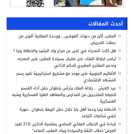
أحدث المقالات
المغرب أكبر من دعوات الفوضى… ووحدة المغاربة أقوى من
حملات التحريض.
هل كانت الصحراء في غنى عن صراع ولد الرشيد والخطاط ينجا ؟
ترامب لجلالة الملك: نحن نعترف بسيادة المغرب على الصحراء
وندعم المقترح المغربي للحكم الذاتي
الأقاليم الجنوبية على موعد مع مشاريع استراتيجية تعيد رسم
المشهد الاقتصادي
عيد العرش .. جلالة الملك يترأس بتطوان حفل أداء القسم
للضباط المتخرجين من المدارس والمعاهد العليا العسكرية وشبه
العسكرية
الخطاط ينجا وحما أهل بابا خلال حفل البيعة بتطوان.. صورة
تنفي شائعات التباعد
قراءة في الخطاب الملكي السامي بمناسبة الذكرى الـ27 لعيد
العرش”خطاب الثقة والسيادة وبناء المغرب الصاعد”