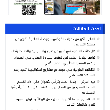
أحدث المقالات
المغرب أكبر من دعوات الفوضى… ووحدة المغاربة أقوى من
حملات التحريض.
هل كانت الصحراء في غنى عن صراع ولد الرشيد والخطاط ينجا ؟
ترامب لجلالة الملك: نحن نعترف بسيادة المغرب على الصحراء
وندعم المقترح المغربي للحكم الذاتي
الأقاليم الجنوبية على موعد مع مشاريع استراتيجية تعيد رسم
المشهد الاقتصادي
عيد العرش .. جلالة الملك يترأس بتطوان حفل أداء القسم
للضباط المتخرجين من المدارس والمعاهد العليا العسكرية وشبه
العسكرية
الخطاط ينجا وحما أهل بابا خلال حفل البيعة بتطوان.. صورة
تنفي شائعات التباعد