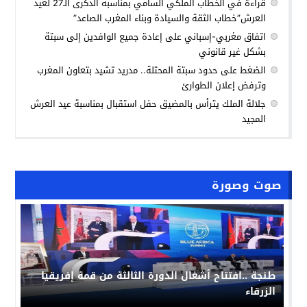
قراءة في الخطاب الملكي السامي بمناسبة الذكرى الـ27 لعيد
العرش”خطاب الثقة والسيادة وبناء المغرب الصاعد”
اتفاق مغربي-إسباني على إعادة جميع الوافدين إلى سبتة
بشكل غير قانوني
الضغط على حدود سبتة المحتلة.. مدريد تشيد بتعاون المغرب
وترفض إعلان الطوارئ
جلالة الملك يترأس بالمضيق حفل استقبال بمناسبة عيد العرش
المجيد
صوت وصورة
حملة “فخورون_بملكنا” تجتاح مواقع التواصل بالمغرب:
رد حضاري على حملات التشويش الإعلامي