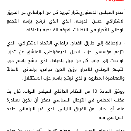
أصدر المجلس الدستوري،قرار تجريد كل من البرلماني عن الفريق
الاشتراكي حسن الدرهم، الذي الذي ترشح بإسم التجمع
الوطني للأحرار في انتخابات الغرفة الفلاحية بالداخلة
، بالإضافة إلى طارق القباج، برلماني الاتحاد الاشتراكي، الذي
يتزعم مؤسسي حزب البديل الديمقراطي، المنشق عن “حزب
الوردة”، إلى جانب كل من نبيل بلخياط، الذي ترشح باسم حزب
التجمع الوطني للأحرار، وزين الدين حواص، برلماني الأصالة
والمعاصرة المطرود، والذي ترشح باسم حزب الاستقلال.
ووفق المادة 10 من النظام الداخلي لمجلس النواب، فإن بث
مكتب المجلس في الترحال السياسي يمكن أن يكون بمبادرة
منه، أو بطلب من الفريق النيابي الذي غير البرلماني جلده
السياسي منه.
وينص الدستور المغربي في فصله 61 على أنه “يجرد من صفة