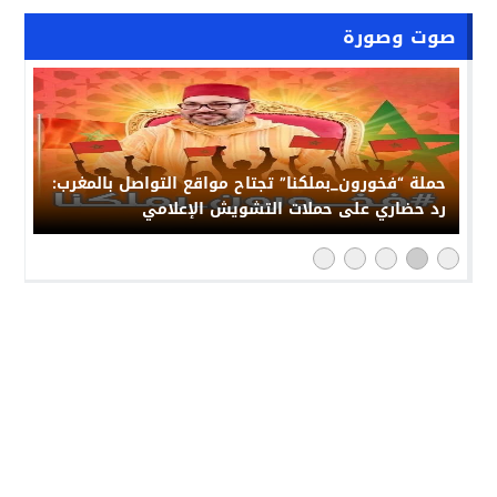
صوت وصورة
حملة “فخورون_بملكنا” تجتاح مواقع التواصل بالمغرب:
رد حضاري على حملات التشويش الإعلامي