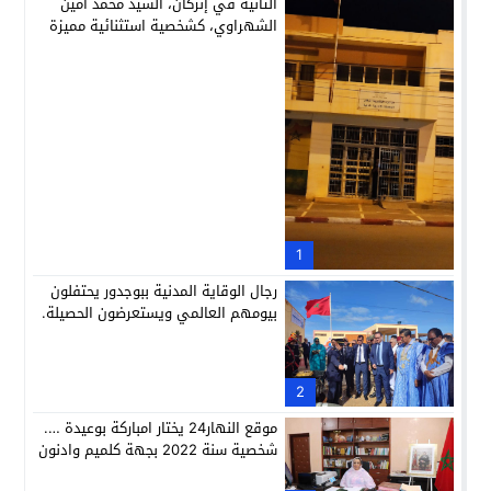
الثانية في إنزكان، السيد محمد أمين
الشهراوي، كشخصية استثنائية مميزة
بفعلها وقيادتها
1
رجال الوقاية المدنية ببوجدور يحتفلون
بيومهم العالمي ويستعرضون الحصيلة.
2
موقع النهار24 يختار امباركة بوعيدة ….
شخصية سنة 2022 بجهة كلميم وادنون