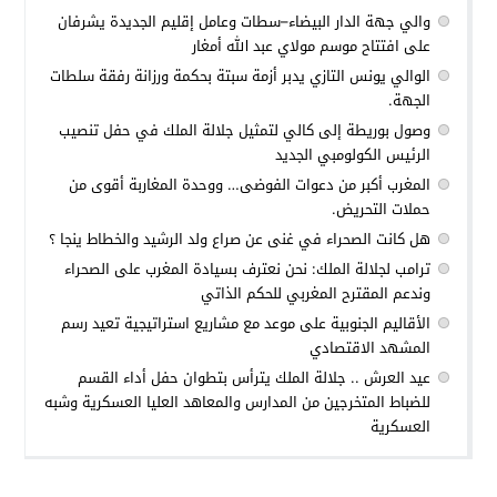
والي جهة الدار البيضاء–سطات وعامل إقليم الجديدة يشرفان
على افتتاح موسم مولاي عبد الله أمغار
الوالي يونس التازي يدبر أزمة سبتة بحكمة ورزانة رفقة سلطات
الجهة.
وصول بوريطة إلى كالي لتمثيل جلالة الملك في حفل تنصيب
الرئيس الكولومبي الجديد
المغرب أكبر من دعوات الفوضى… ووحدة المغاربة أقوى من
حملات التحريض.
هل كانت الصحراء في غنى عن صراع ولد الرشيد والخطاط ينجا ؟
ترامب لجلالة الملك: نحن نعترف بسيادة المغرب على الصحراء
وندعم المقترح المغربي للحكم الذاتي
الأقاليم الجنوبية على موعد مع مشاريع استراتيجية تعيد رسم
المشهد الاقتصادي
عيد العرش .. جلالة الملك يترأس بتطوان حفل أداء القسم
للضباط المتخرجين من المدارس والمعاهد العليا العسكرية وشبه
العسكرية