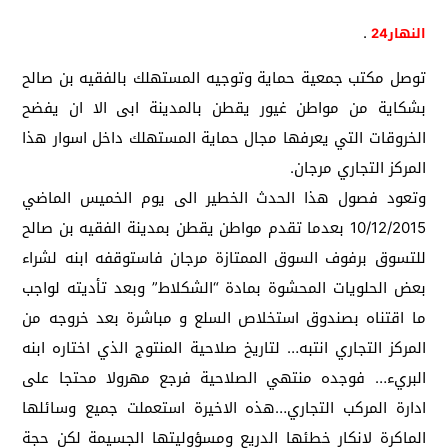
.
النهار24
توصل مكتب جمعية حماية وتوجيه المستهلك بالفقيه بن صالح
بشكاية من مواطن غيور يقطن بالمدينة ابى الا ان يفضح
الخروقات التي يعرفها مجال حماية المستهلك داخل اسوار هذا
المركز التجاري مرجان.
وتعود فصول هذا الحدث الخطير الى يوم الخميس الماضي
10/12/2015 بعدما تقدم مواطن يقطن بمدينة الفقيه بن صالح
للتسوق برفوف السوق الممتازة مرجان فاستوقفه ابنه لشراء
بعض الحلويات المحشوة بمادة “الشكلاط” وبعد تأديته لواجب
ما اقتناه بصندوق استخلاص السلع
و مباشرة بعد خروجه من
المركز التجاري انتبه… لتاريخ صلاحية المنتوج الذي اختاره ابنه
البريء… فوجده منتهي الصلاحية فرجع مهرولا محتجا على
ادارة المركب التجاري…هذه الاخيرة استعملت جميع وسائلها
الماكرة لانكار خطئها الدريع ومسؤوليتها الجسيمة لكن حجة