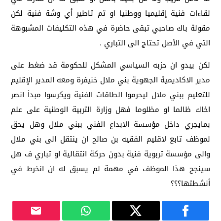
لقاءات فنية إقليميا ووطنيا او تم تاطير أي وشة فنية لكن
مقولة باك صاحبي تبقى حاضرة في هذه التكليفات المشبوهة
التي في الأصل تحتاج الى التباري .
لكن يبدو ان حزبه السياسي المشكل للحكومة قد ضغط على
مدير الاكاديمية الجهوية بني ملال خنيفرة ومعه المدير الإقليم
للتعليم ببني ملال ليحرموا الطاقات الفنية ويكرسوا مبدأ انصر
اخاك ظالما او مظلوما فهل وزارة التربية الوطنية على علم
بمايجري داخل مؤسسة الابداع الفني ببني ملال وهل يحق
لموظف تابع لاقليم الفقيه بن صالح ان ينتقل الى بني ملال
والى مؤسسة تربوية فنية بدون حركة انتقالية او تباري ف هل
سينجح هذا الموظف في مهمة لم يسبق له ان انخرط في
أنشطتها؟؟؟