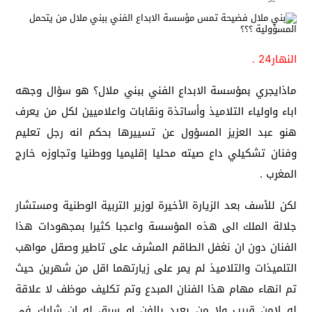
النهار24 .
ماذايجري بمؤسسة الابداع الفني ببني ملال؟ هو سؤال وجهه
اباء واولياء التلاميذ وأساتذة ونقابات واعلاميين لكل من يعرف
هنو عبد العزيز المسؤول عن تسييرها بحكم انه رجل تعليم
وفنان تشكيلي داع صيته محليا إقليميا ووطنيا وتجاوزه خارج
المغرب .
لكن للأسف بعد الزيارة الأخيرة لوزير التربية الوطنية ومستشار
جلالة الملك الى هذه المؤسسة واعجبا كثيرا بمجهودات هذا
الفنان دون ان نغفل الطاقم المشرف على تاطير وصقل مواهب
التلميذات والتلاميذ لم يمر على زيارتهما اقل من شهرين حيث
تم انهاء مهام هذا الفنان المبدع وتم تكليف موظف لا علاقة
له لامن قريب ولا من بعيد بالفن او سبق له ان شارك في