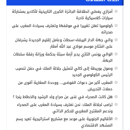
أمزازي يعطي انطلاقة الجائزة الكبرى التاريخية لأكادير بمشاركة
سيارات كلاسيكية نادرة
كولومبيا تعلن تغييرا في موقفها وتعترف بسيادة المغرب على
صحرائه
والي جهة الدار البيضاء–سطات وعامل إقليم الجديدة يشرفان
على افتتاح موسم مولاي عبد الله أمغار
الوالي يونس التازي يدبر أزمة سبتة بحكمة ورزانة رفقة سلطات
الجهة.
وصول بوريطة إلى كالي لتمثيل جلالة الملك في حفل تنصيب
الرئيس الكولومبي الجديد
المغرب أكبر من دعوات الفوضى… ووحدة المغاربة أقوى من
حملات التحريض.
هل كانت الصحراء في غنى عن صراع ولد الرشيد والخطاط ينجا ؟
ترامب لجلالة الملك: نحن نعترف بسيادة المغرب على الصحراء
وندعم المقترح المغربي للحكم الذاتي
الأقاليم الجنوبية على موعد مع مشاريع استراتيجية تعيد رسم
المشهد الاقتصادي