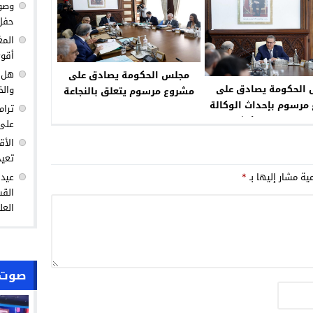
وصول
حفل 
المغ
أقوى
هل ك
مجلس الحكومة يصادق على
الحكومة يصادق على
والخ
مشروع مرسوم يتعلق بالنجاعة
مرسوم بإحداث الوكالة
الطاقية في ما يخص مقاولات
ترام
ربية لتنمية الأنشطة
الخدمات الطاقية
على 
اللوجيستيكية
الأق
تعيد
مية مشار إليها بـ
*
عيد 
القس
العل
صوت 