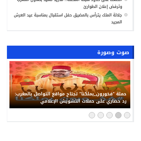
وترفض إعلان الطوارئ
جلالة الملك يترأس بالمضيق حفل استقبال بمناسبة عيد العرش
المجيد
صوت وصورة
حملة “فخورون_بملكنا” تجتاح مواقع التواصل بالمغرب:
رد حضاري على حملات التشويش الإعلامي