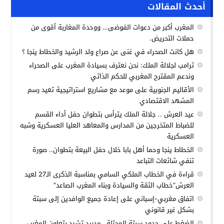
أحدث المقالات
المغرب أكبر من دعوات الفوضى… ووحدة المغاربة أقوى من
حملات التحريض.
هل كانت الصحراء في غنى عن صراع ولد الرشيد والخطاط ينجا ؟
ترامب لجلالة الملك: نحن نعترف بسيادة المغرب على الصحراء
وندعم المقترح المغربي للحكم الذاتي
الأقاليم الجنوبية على موعد مع مشاريع استراتيجية تعيد رسم
المشهد الاقتصادي
عيد العرش .. جلالة الملك يترأس بتطوان حفل أداء القسم
للضباط المتخرجين من المدارس والمعاهد العليا العسكرية وشبه
العسكرية
الخطاط ينجا وحما أهل بابا خلال حفل البيعة بتطوان.. صورة
تنفي شائعات التباعد
قراءة في الخطاب الملكي السامي بمناسبة الذكرى الـ27 لعيد
العرش”خطاب الثقة والسيادة وبناء المغرب الصاعد”
اتفاق مغربي-إسباني على إعادة جميع الوافدين إلى سبتة
بشكل غير قانوني
الضغط على حدود سبتة المحتلة.. مدريد تشيد بتعاون المغرب