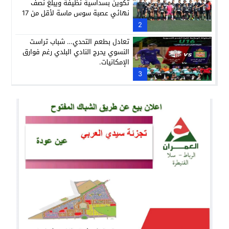
تكوين بسداسية نظيفة ويبلغ نصف
نهائي عصبة سوس ماسة لأقل من 17
سنة وسط أحداث مثيرة للجدل.
2
تعادل بطعم التحدي… شباب تراست
النسوي يحرج النادي البلدي رغم فوارق
الإمكانيات.
3