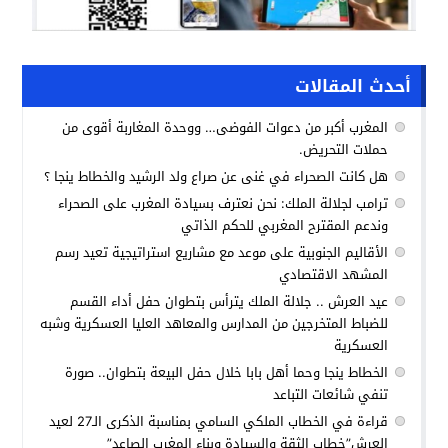
أحدث المقالات
المغرب أكبر من دعوات الفوضى… ووحدة المغاربة أقوى من
حملات التحريض.
هل كانت الصحراء في غنى عن صراع ولد الرشيد والخطاط ينجا ؟
ترامب لجلالة الملك: نحن نعترف بسيادة المغرب على الصحراء
وندعم المقترح المغربي للحكم الذاتي
الأقاليم الجنوبية على موعد مع مشاريع استراتيجية تعيد رسم
المشهد الاقتصادي
عيد العرش .. جلالة الملك يترأس بتطوان حفل أداء القسم
للضباط المتخرجين من المدارس والمعاهد العليا العسكرية وشبه
العسكرية
الخطاط ينجا وحما أهل بابا خلال حفل البيعة بتطوان.. صورة
تنفي شائعات التباعد
قراءة في الخطاب الملكي السامي بمناسبة الذكرى الـ27 لعيد
العرش”خطاب الثقة والسيادة وبناء المغرب الصاعد”