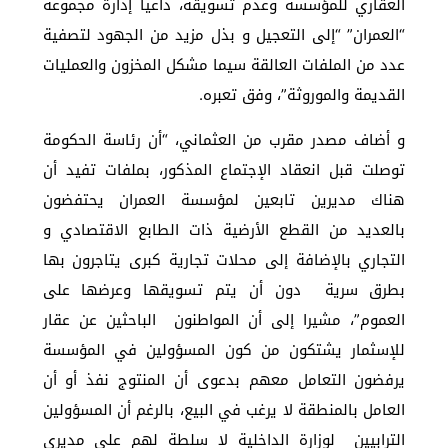
العقاري للمؤسسة وعدم تسويقه، داعيا إدارة مجموعة
“العمران” “إلى التعجيل و بذل مزيد من الجهود لتصفية
عدد من الملفات العالقة سيما مشكل المخزون والعمليات
القديمة والموروثة”، وفق تعبره.
و أضاف مصدر مقرب من العثماني، “أن رئاسة الحكومة
توصلت قبل انعقاد الإجتماع المذكور، بملفات تفيد أن
هناك مديرين تابعين لمؤسسة العمران يحتفضون
بالعديد من القطع الأرضية ذات الطابع الاقتصادي و
التجاري بالإضافة إلى محلات تجارية كبرى يتاجرون بها
بطرق سرية دون أن يتم تسويقها وعرضها على
العموم”، مشيرا إلى أن المواطنون الباحثين عن عقار
للإسثمار يشتكون من كون المسؤولين في المؤسسة
يرفضون التعامل معهم بدعوى أن المنتوج نفذ أو أن
العامل بالمنطقة لا يرغب في البيع، بالرغم أن المسؤولين
الترابيين لوزارة الداخلية لا سلطة لهم على مديري