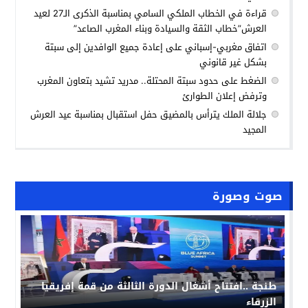
قراءة في الخطاب الملكي السامي بمناسبة الذكرى الـ27 لعيد
العرش”خطاب الثقة والسيادة وبناء المغرب الصاعد”
اتفاق مغربي-إسباني على إعادة جميع الوافدين إلى سبتة
بشكل غير قانوني
الضغط على حدود سبتة المحتلة.. مدريد تشيد بتعاون المغرب
وترفض إعلان الطوارئ
جلالة الملك يترأس بالمضيق حفل استقبال بمناسبة عيد العرش
المجيد
صوت وصورة
حملة “فخورون_بملكنا” تجتاح مواقع التواصل بالمغرب:
رد حضاري على حملات التشويش الإعلامي