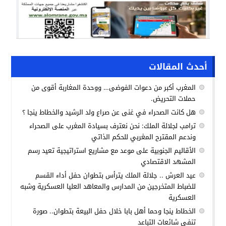
أحدث المقالات
المغرب أكبر من دعوات الفوضى… ووحدة المغاربة أقوى من
حملات التحريض.
هل كانت الصحراء في غنى عن صراع ولد الرشيد والخطاط ينجا ؟
ترامب لجلالة الملك: نحن نعترف بسيادة المغرب على الصحراء
وندعم المقترح المغربي للحكم الذاتي
الأقاليم الجنوبية على موعد مع مشاريع استراتيجية تعيد رسم
المشهد الاقتصادي
عيد العرش .. جلالة الملك يترأس بتطوان حفل أداء القسم
للضباط المتخرجين من المدارس والمعاهد العليا العسكرية وشبه
العسكرية
الخطاط ينجا وحما أهل بابا خلال حفل البيعة بتطوان.. صورة
تنفي شائعات التباعد