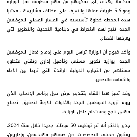
متكاملا يهدف إلى تمكينهم من فهم منظومة عمل الوزارة
ومواكبة طريقة عملها والتعرف على مختلف مشاريعها، معتبرا
هذه المحطة خطوة تأسيسية في المسار المهني للموظفين
الجدد، تتيح لهم الانخراط في دينامية التحديث والتطوير التي
يعرفها القطاع.
وأكد قيوح أن الوزارة تراهن اليوم على إدماج فعال للموظفين
الجدد، يوازيه تكوين مستمر، وتأهيل إداري وتقني متطور،
مستلهم من التجارب الدولية الرائدة التي تربط بين الأداء
والكفاءة والتحفيز.
وقد تميز هذا اللقاء بتقديم عرض حول برنامج الإدماج، الذي
يروم تزويد الموظفين الجدد بالأدوات اللازمة لتحقيق اندماج
مهني ناجح ومستدام داخل الوزارة.
جدير بالذكر أنه تم توظيف 50 موظفا جديدا خلال سنة 2024،
يمثلون مختلف التخصصات، من ضمنهم مهندسون، وإداريون،