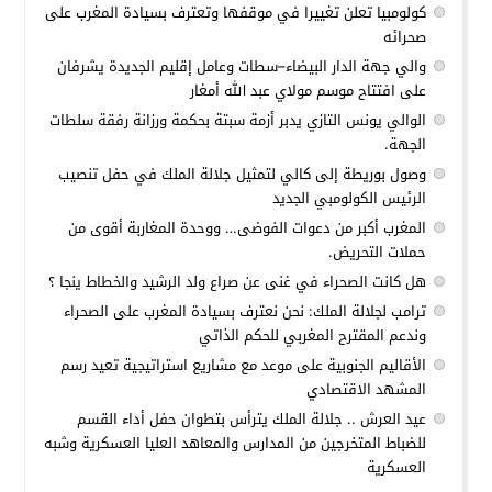
كولومبيا تعلن تغييرا في موقفها وتعترف بسيادة المغرب على
صحرائه
والي جهة الدار البيضاء–سطات وعامل إقليم الجديدة يشرفان
على افتتاح موسم مولاي عبد الله أمغار
الوالي يونس التازي يدبر أزمة سبتة بحكمة ورزانة رفقة سلطات
الجهة.
وصول بوريطة إلى كالي لتمثيل جلالة الملك في حفل تنصيب
الرئيس الكولومبي الجديد
المغرب أكبر من دعوات الفوضى… ووحدة المغاربة أقوى من
حملات التحريض.
هل كانت الصحراء في غنى عن صراع ولد الرشيد والخطاط ينجا ؟
ترامب لجلالة الملك: نحن نعترف بسيادة المغرب على الصحراء
وندعم المقترح المغربي للحكم الذاتي
الأقاليم الجنوبية على موعد مع مشاريع استراتيجية تعيد رسم
المشهد الاقتصادي
عيد العرش .. جلالة الملك يترأس بتطوان حفل أداء القسم
للضباط المتخرجين من المدارس والمعاهد العليا العسكرية وشبه
العسكرية