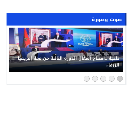
صوت وصورة
حملة “فخورون_بملكنا” تجتاح مواقع التواصل بالمغرب:
رد حضاري على حملات التشويش الإعلامي