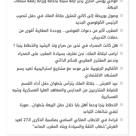
الوالي يونس التازي يدبر أزمة سبتة بحكمة ورزانة رفقة سلطات
الجهة.
وصول بوريطة إلى كالي لتمثيل جلالة الملك في حفل تنصيب
الرئيس الكولومبي الجديد
المغرب أكبر من دعوات الفوضى… ووحدة المغاربة أقوى من
حملات التحريض.
هل كانت الصحراء في غنى عن صراع ولد الرشيد والخطاط ينجا ؟
ترامب لجلالة الملك: نحن نعترف بسيادة المغرب على الصحراء
وندعم المقترح المغربي للحكم الذاتي
الأقاليم الجنوبية على موعد مع مشاريع استراتيجية تعيد رسم
المشهد الاقتصادي
عيد العرش .. جلالة الملك يترأس بتطوان حفل أداء القسم
للضباط المتخرجين من المدارس والمعاهد العليا العسكرية وشبه
العسكرية
الخطاط ينجا وحما أهل بابا خلال حفل البيعة بتطوان.. صورة
تنفي شائعات التباعد
قراءة في الخطاب الملكي السامي بمناسبة الذكرى الـ27 لعيد
العرش”خطاب الثقة والسيادة وبناء المغرب الصاعد”