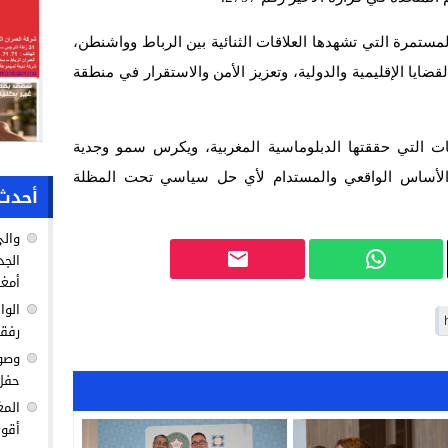
 والمستمرة التي تشهدها العلاقات الثنائية بين الرباط وواشنطن،
ايا الإقليمية والدولية، وتعزيز الأمن والاستقرار في منطقة
أممي 2797 يعزز المكتسبات التي حققتها الدبلوماسية المغربية، ويكرس سمو وجدية
رها الأساس الواقعي والمستدام لأي حل سياسي تحت المظلة
أحدث 
والي
الجد
أمغا
الوا
رفق
وصول
حفل 
المغ
أقوى