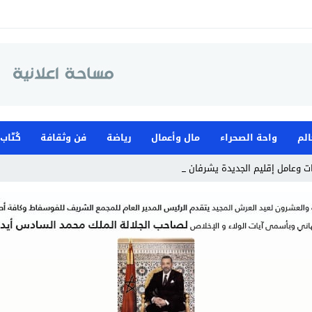
الم
واحة الصحراء
مال وأعمال
رياضة
فن وثقافة
كُتّاب
ت وعامل إقليم الجديدة يشرفان على افتتاح موس _