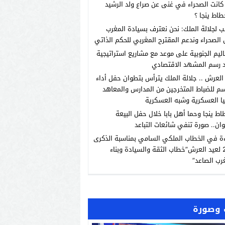
انت الصحراء في غنى عن صراع ولد الرشيد
طاط ينجا ؟
ب لجلالة الملك: نحن نعترف بسيادة المغرب
الصحراء وندعم المقترح المغربي للحكم الذاتي
اليم الجنوبية على موعد مع مشاريع استراتيجية
 رسم المشهد الاقتصادي
العرش .. جلالة الملك يترأس بتطوان حفل أداء
م للضباط المتخرجين من المدارس والمعاهد
يا العسكرية وشبه العسكرية
اط ينجا وحما أهل بابا خلال حفل البيعة
ان.. صورة تنفي شائعات التباعد
ة في الخطاب الملكي السامي بمناسبة الذكرى
الـ27 لعيد العرش”خطاب الثقة والسيادة وبناء
رب الصاعد”
وصورة