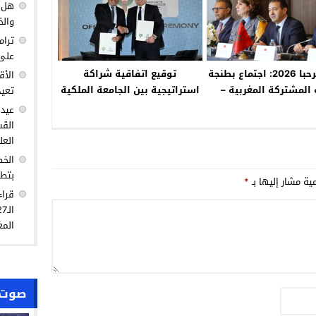
هل ك
والخ
ترام
على 
عملية مرحبا 2026: اجتماع بطنجة
توقيع اتفاقية شراكة
الأق
 المشتركة المغربية –
استراتيجية بين الجامعة الملكية
تعيد
الإسبانية
المغربية لكرة القدم والمكتب
عيد 
الوطني للمطارات
القس
العل
الخط
بتطو
مية مشار إليها بـ
*
قراء
المغ
صوت 