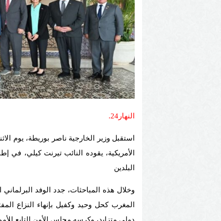
النهار24.
استقبل وزير الخارجية ناصر بوريطة، يوم الاثن
الأمريكية، يقوده النائب تيرنت كيلي، في إط
البلدين
وخلال هذه المباحثات، جدد الوفد البرلماني 
المغرب كحل وحيد وكفيل بإنهاء النزاع المف
دولي متزايد، وكرسه مجلس الأمن التابع للأمم ال