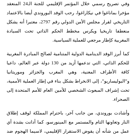
وفي تصريح رسمي خلال المؤتمر الإقليمي للجنة الـ24 المنعقد
مؤخرا بماناغوا في نيكاراغوا، رحب الوفد البوروندي أيضا بالاعتماد
التاريخي لقرار مجلس الأمن الدولي رقم 2797، معتبرا أنه يشكل
منعطفا تاريخيا ويكرس مخطط الحكم الذاتي تحت السيادة
المغربية كإطار مرجعي للعملية السياسية.
كما أبرز الوفد الدينامية الدولية المتنامية لصالح المبادرة المغربية
للحكم الذاتي، التي تدعمها أزيد من 130 دولة عبر العالم، داعيا
كافة الأطراف المعنية، وهي المغرب والجزائر وموريتانيا
و”البوليساريو”، إلى الانخراط بشكل بناء في إطار العملية الأممية،
تحت إشراف المبعوث الشخصي للأمين العام للأمم المتحدة إلى
الصحراء.
وأشادت بوروندي، من جانب آخر، باحترام المملكة لوقف إطلاق
النار وتعاونها التام والمستمر مع المينورسو، كما أدانت بشدة أي
عمل من شأنه أن يقوض الاستقرار الإقليمي، لاسيما الهجوم ضد