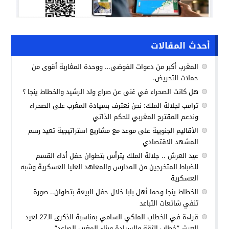
أحدث المقالات
المغرب أكبر من دعوات الفوضى… ووحدة المغاربة أقوى من
حملات التحريض.
هل كانت الصحراء في غنى عن صراع ولد الرشيد والخطاط ينجا ؟
ترامب لجلالة الملك: نحن نعترف بسيادة المغرب على الصحراء
وندعم المقترح المغربي للحكم الذاتي
الأقاليم الجنوبية على موعد مع مشاريع استراتيجية تعيد رسم
المشهد الاقتصادي
عيد العرش .. جلالة الملك يترأس بتطوان حفل أداء القسم
للضباط المتخرجين من المدارس والمعاهد العليا العسكرية وشبه
العسكرية
الخطاط ينجا وحما أهل بابا خلال حفل البيعة بتطوان.. صورة
تنفي شائعات التباعد
قراءة في الخطاب الملكي السامي بمناسبة الذكرى الـ27 لعيد
العرش”خطاب الثقة والسيادة وبناء المغرب الصاعد”