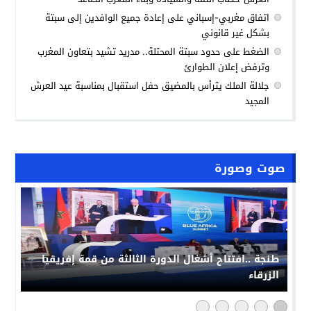
اتفاق مغربي-إسباني على إعادة جميع الوافدين إلى سبتة
بشكل غير قانوني
الضغط على حدود سبتة المحتلة.. مدريد تشيد بتعاون المغرب
وترفض إعلان الطوارئ
جلالة الملك يترأس بالمضيق حفل استقبال بمناسبة عيد العرش
المجيد
صوت وصورة
طنجة ..افتتاح أشغال الدورة الثالثة من قمة إفريقيا
الزرقاء