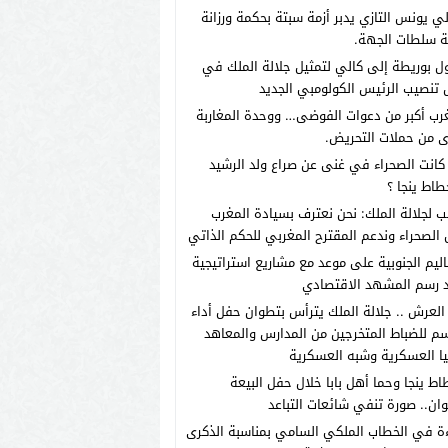
لي يونس التازي يدبر أزمة سبتة بحكمة ورزانة
ة سلطات الجهة.
 بوريطة إلى كالي لتمثيل جلالة الملك في
تنصيب الرئيس الكولومبي الجديد
رب أكبر من دعوات الفوضى… ووحدة المغاربة
 من حملات التحريض.
انت الصحراء في غنى عن صراع ولد الرشيد
طاط ينجا ؟
ب لجلالة الملك: نحن نعترف بسيادة المغرب
الصحراء وندعم المقترح المغربي للحكم الذاتي
اليم الجنوبية على موعد مع مشاريع استراتيجية
 رسم المشهد الاقتصادي
العرش .. جلالة الملك يترأس بتطوان حفل أداء
م للضباط المتخرجين من المدارس والمعاهد
يا العسكرية وشبه العسكرية
اط ينجا وحما أهل بابا خلال حفل البيعة
ان.. صورة تنفي شائعات التباعد
ة في الخطاب الملكي السامي بمناسبة الذكرى