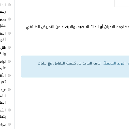
الوا
رفق
وصول
حفل 
هاجمة الأديان أو الذات الالهية. والابتعاد عن التحريض الطائفي
المغ
أقوى
هل ك
والخ
ترام
البريد المزعجة.
اعرف المزيد عن كيفية التعامل مع بيانات
على 
الأق
تعيد
عيد 
القس
العل
الخط
بتطو
قراء