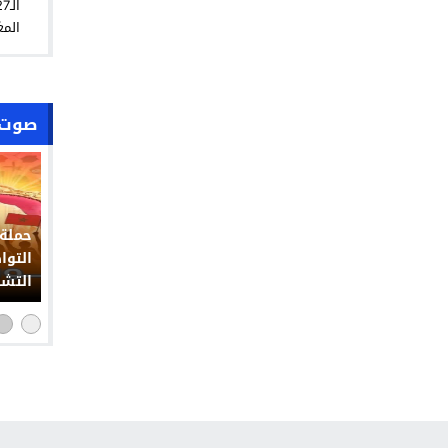
المغ
صوت 
حملة 
التوا
التشو