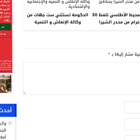
أمواج المحيط الأطلسي تلفظ 30
الحكومة تستثني ست جهات من
غرام من مخدر الشيرا
وكالة الإنعاش و التنمية
شاطئ طرفاية .
والإجتماعية والإقتصادية .
مية مشار إليها بـ
*
أحدث 
والي
الجد
أمغا