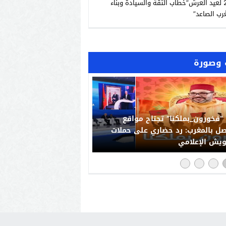
الـ27 لعيد العرش”خطاب الثقة والسيادة وبناء
رب الصاعد”
وصورة
“فخورون_بملكنا” تجتاح مواقع
صل بالمغرب: رد حضاري على حملات
يش الإعلامي