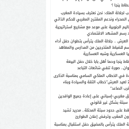
طاط ينجا ؟
ب لجلالة الملك: نحن نعترف بسيادة المغرب
الصحراء وندعم المقترح المغربي للحكم الذاتي
اليم الجنوبية على موعد مع مشاريع استراتيجية
 رسم المشهد الاقتصادي
العرش .. جلالة الملك يترأس بتطوان حفل أداء
م للضباط المتخرجين من المدارس والمعاهد
يا العسكرية وشبه العسكرية
اط ينجا وحما أهل بابا خلال حفل البيعة
ان.. صورة تنفي شائعات التباعد
ة في الخطاب الملكي السامي بمناسبة الذكرى
الـ27 لعيد العرش”خطاب الثقة والسيادة وبناء
رب الصاعد”
ق مغربي-إسباني على إعادة جميع الوافدين
سبتة بشكل غير قانوني
ط على حدود سبتة المحتلة.. مدريد تشيد
ون المغرب وترفض إعلان الطوارئ
ة الملك يترأس بالمضيق حفل استقبال بمناسبة