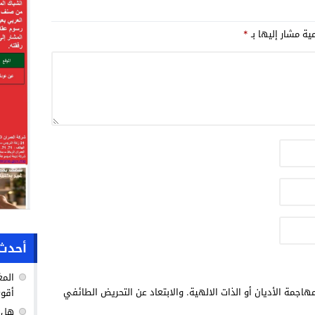
لتكديسها وشحنها للتهريب
الدولي .
مية مشار إليها بـ
*
أحدث 
المغ
هاجمة الأديان أو الذات الالهية. والابتعاد عن التحريض الطائفي
أقوى
هل ك