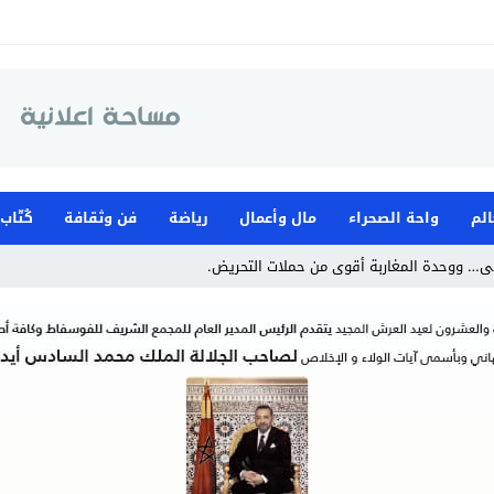
الم
واحة الصحراء
مال وأعمال
رياضة
فن وثقافة
كُتّاب
ى… ووحدة المغاربة أقوى من حملات التحريض.