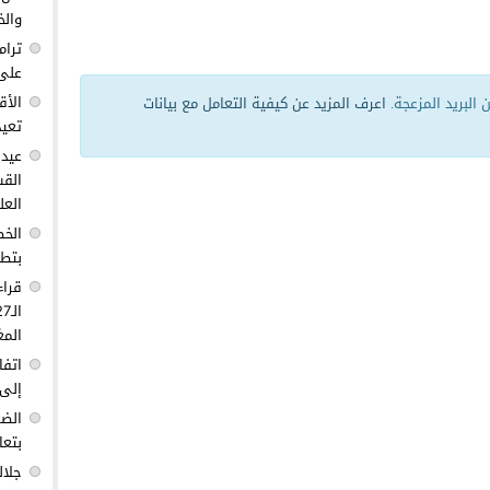
والخ
ترام
على 
الأق
البريد المزعجة.
اعرف المزيد عن كيفية التعامل مع بيانات
تعيد
عيد 
القس
العل
الخط
بتطو
قراء
المغ
اتفا
إلى 
الضغ
بتعا
جلال