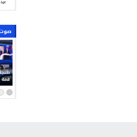
عيد 
صوت 
طنجة 
قمة إ