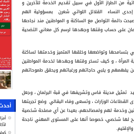
ة من الطراز الأول في سبيل تقديم الخدمة للآخرين و
حدى النساء القلائل اللواتي شعرن بمسؤولية الهم
حت دائمة التواصل مع الساكنة و المواطنين مند نجاحها
برلمان على حساب وقتها وجهدها لرسم كل معاني التضحية
ني بتسامحها وتواضعها وخلقها المتميز وخدمتها لساكنة
المرأة ، و كيف تسخر وقتها وجهدها لخدمة المواطنين
ى من يفهمهم و يلبي حاجاتهم ورغباتهم ويحقق طموحاتهم
وحيد تمثيل مدينة فاس وتشريفها في قبة البرلمان ، وجعل
 القطاعات الوزارات ، وتسعى وفاء البقالي وضع تجربتها
أحدث 
طنين وخدمة لهم ولمصالحهم، بعيدا عن أي مصلحة شخصية
أمزا
ربح لها شخصي، خصوصا أنها على المستوى المهني ناجحة
لأكا
الإقليم.
كولو