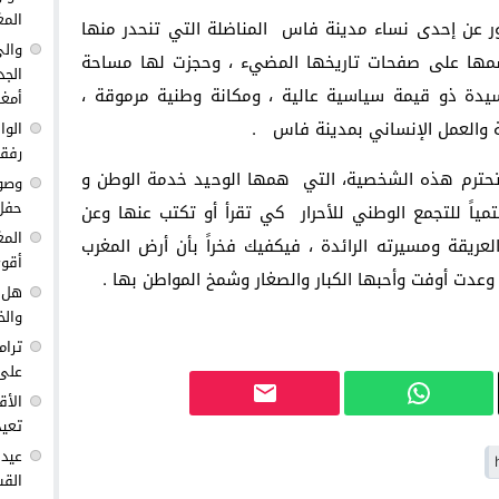
المغ
ور عن إحدى نساء مدينة فاس المناضلة التي تنحدر منها
والي
اسمها على صفحات تاريخها المضيء ، وحجزت لها مساحة
الجد
دة ذو قيمة سياسية عالية ، ومكانة وطنية مرموقة ،
أمغا
 والعمل الإنساني بمدينة فاس .
الوا
رفق
حترم هذه الشخصية، التي همها الوحيد خدمة الوطن و
وصول
حفل 
مياً للتجمع الوطني للأحرار كي تقرأ أو تكتب عنها وعن
المغ
لعريقة ومسيرته الرائدة ، فيكفيك فخراً بأن أرض المغرب
أقوى
دت أوفت وأحبها الكبار والصغار وشمخ المواطن بها .
هل ك
والخ
ترام
على 
الأق
تعيد
عيد 
القس