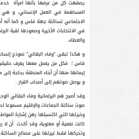
يصفهت كل من عرفها بأنها امرأة خدماتي
المساهمة في العمل الإنساني، و هي إ
الاجتماعي لساكنة جهة فاس و كما أنه أصب
في الانتخابات الأخيرة وصعودها لقبة ال
والعطاء.
و هكذا تبقى ”وفاء البقالي” نموذج إنسا
فاس ؛ فكل من يعمل معها يعرف حقيقية 
إيمانها منها أن أبناء المنطقة بحاجة إل
و يوصل صوتهم إلى أصحاب القرار .
وقد أصبح هم البرلمانية وفاء البقالي ال
صوت ساكنة الجماعات والإقليم مسموعا لدى
وخبرتها التي اكتسبتها رهن إشارة الموا
كانت نفعية أو معنوية، وقد أكدت أن لا 
وتحركها فقط غيرتها على مصالح الساكنة و