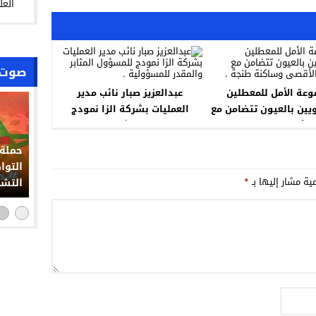
العل
صوت 
وعة الأمل للمعطلين
عبدالعزيز صبار نائب مدير
يين بالعيون تتضامن مع
العمليات بشركة الزا نمودج
 الأقصى وساكنة طنجة .
للمسؤول المثابر والمقدر
للمسؤولية .
حملة 
التوا
مية مشار إليها بـ
*
التشو