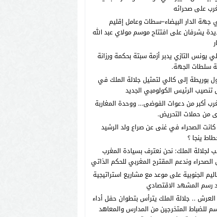
رب على صحرائه
 جهة الدار البيضاء–سطات وعامل إقليم
يدة يشرفان على افتتاح موسم مولاي عبد الله
ر
لي يونس التازي يدبر أزمة سبتة بحكمة ورزانة
ة سلطات الجهة.
 بوريطة إلى كالي لتمثيل جلالة الملك في
تنصيب الرئيس الكولومبي الجديد
رب أكبر من دعوات الفوضى… ووحدة المغاربة
 من حملات التحريض.
انت الصحراء في غنى عن صراع ولد الرشيد
طاط ينجا ؟
ب لجلالة الملك: نحن نعترف بسيادة المغرب
الصحراء وندعم المقترح المغربي للحكم الذاتي
اليم الجنوبية على موعد مع مشاريع استراتيجية
 رسم المشهد الاقتصادي
العرش .. جلالة الملك يترأس بتطوان حفل أداء
م للضباط المتخرجين من المدارس والمعاهد