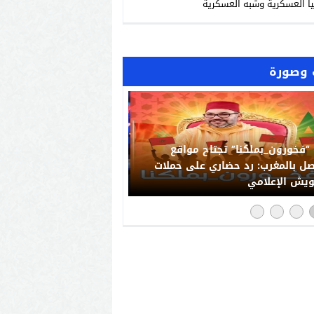
يا العسكرية وشبه العسكرية
وصورة
“فخورون_بملكنا” تجتاح مواقع
صل بالمغرب: رد حضاري على حملات
يش الإعلامي