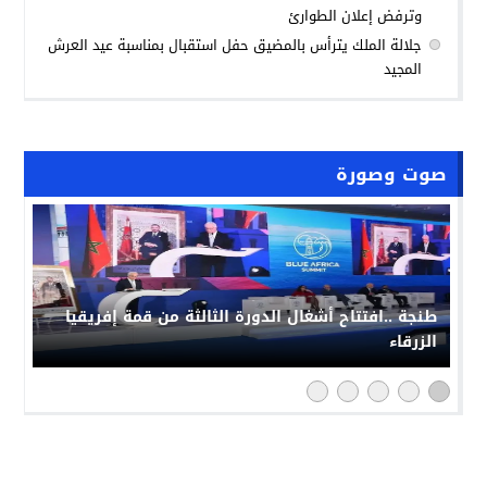
وترفض إعلان الطوارئ
جلالة الملك يترأس بالمضيق حفل استقبال بمناسبة عيد العرش
المجيد
صوت وصورة
حملة “فخورون_بملكنا” تجتاح مواقع التواصل بالمغرب:
رد حضاري على حملات التشويش الإعلامي