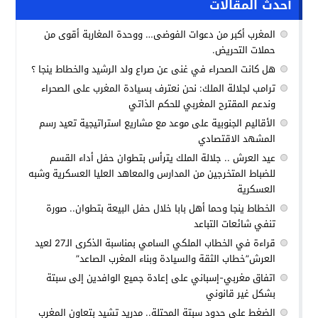
أحدث المقالات
المغرب أكبر من دعوات الفوضى… ووحدة المغاربة أقوى من
حملات التحريض.
هل كانت الصحراء في غنى عن صراع ولد الرشيد والخطاط ينجا ؟
ترامب لجلالة الملك: نحن نعترف بسيادة المغرب على الصحراء
وندعم المقترح المغربي للحكم الذاتي
الأقاليم الجنوبية على موعد مع مشاريع استراتيجية تعيد رسم
المشهد الاقتصادي
عيد العرش .. جلالة الملك يترأس بتطوان حفل أداء القسم
للضباط المتخرجين من المدارس والمعاهد العليا العسكرية وشبه
العسكرية
الخطاط ينجا وحما أهل بابا خلال حفل البيعة بتطوان.. صورة
تنفي شائعات التباعد
قراءة في الخطاب الملكي السامي بمناسبة الذكرى الـ27 لعيد
العرش”خطاب الثقة والسيادة وبناء المغرب الصاعد”
اتفاق مغربي-إسباني على إعادة جميع الوافدين إلى سبتة
بشكل غير قانوني
الضغط على حدود سبتة المحتلة.. مدريد تشيد بتعاون المغرب