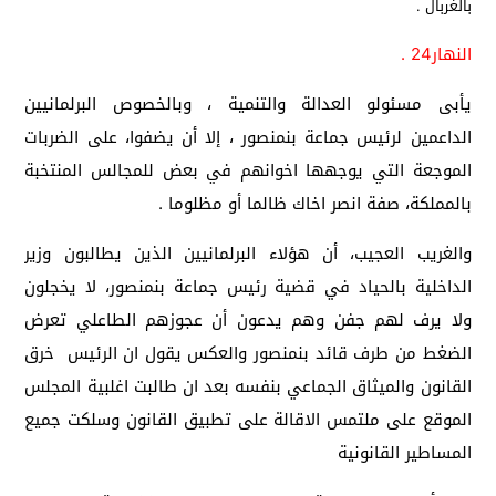
النهار24 .
يأبى مسئولو العدالة والتنمية ، وبالخصوص البرلمانيين
الداعمين لرئيس جماعة بنمنصور ، إلا أن يضفوا، على الضربات
الموجعة التي يوجهها اخوانهم في بعض للمجالس المنتخبة
بالمملكة، صفة انصر اخاك ظالما أو مظلوما .
والغريب العجيب، أن هؤلاء البرلمانيين الذين يطالبون وزير
الداخلية بالحياد في قضية رئيس جماعة بنمنصور، لا يخجلون
ولا يرف لهم جفن وهم يدعون أن عجوزهم الطاعلي تعرض
الضغط من طرف قائد بنمنصور والعكس يقول ان الرئيس خرق
القانون والميثاق الجماعي بنفسه بعد ان طالبت اغلبية المجلس
الموقع على ملتمس الاقالة على تطبيق القانون وسلكت جميع
المساطير القانونية