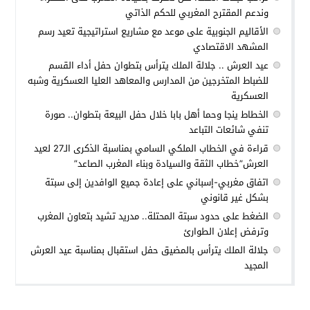
وندعم المقترح المغربي للحكم الذاتي
الأقاليم الجنوبية على موعد مع مشاريع استراتيجية تعيد رسم
المشهد الاقتصادي
عيد العرش .. جلالة الملك يترأس بتطوان حفل أداء القسم
للضباط المتخرجين من المدارس والمعاهد العليا العسكرية وشبه
العسكرية
الخطاط ينجا وحما أهل بابا خلال حفل البيعة بتطوان.. صورة
تنفي شائعات التباعد
قراءة في الخطاب الملكي السامي بمناسبة الذكرى الـ27 لعيد
العرش”خطاب الثقة والسيادة وبناء المغرب الصاعد”
اتفاق مغربي-إسباني على إعادة جميع الوافدين إلى سبتة
بشكل غير قانوني
الضغط على حدود سبتة المحتلة.. مدريد تشيد بتعاون المغرب
وترفض إعلان الطوارئ
جلالة الملك يترأس بالمضيق حفل استقبال بمناسبة عيد العرش
المجيد