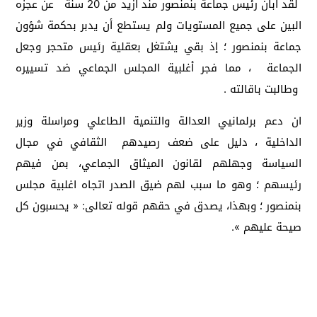
لقد أبان رئيس جماعة بنمنصور مند ازيد من 20 سنة عن عجزه
البين على جميع المستويات ولم يستطع أن يدبر بحكمة شؤون
جماعة بنمنصور ؛ إذ بقي يشتغل بعقلية رئيس متحجر وجعل
الجماعة ، مما فجر أغلبية المجلس الجماعي ضد تسييره
وطالبت باقالته .
ان دعم برلمانيي العدالة والتنمية الطاعلي ومراسلة وزير
الداخلية ، دليل على ضعف رصيدهم الثقافي في مجال
السياسة وجهلهم لقانون الميثاق الجماعي، بمن فيهم
رئيسهم ؛ وهو ما سبب لهم ضيق الصدر اتجاه اغلبية مجلس
بنمنصور ؛ وبهذا، يصدق في حقهم قوله تعالى: « يحسبون كل
صيحة عليهم ».