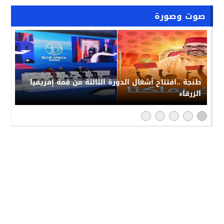
صوت وصورة
حملة “فخورون_بملكنا” تجتاح مواقع التواصل بالمغرب:
رد حضاري على حملات التشويش الإعلامي