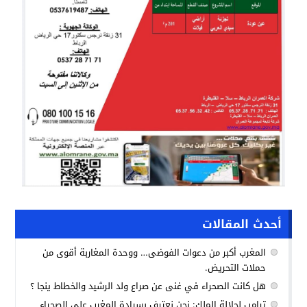
أحدث المقالات
المغرب أكبر من دعوات الفوضى… ووحدة المغاربة أقوى من
حملات التحريض.
هل كانت الصحراء في غنى عن صراع ولد الرشيد والخطاط ينجا ؟
ترامب لجلالة الملك: نحن نعترف بسيادة المغرب على الصحراء