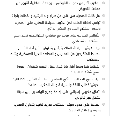
المغرب أكبر من دعوات الفوضى… ووحدة المغاربة أقوى من
حملات التحريض.
هل كانت الصحراء في غنى عن صراع ولد الرشيد والخطاط ينجا ؟
ترامب لجلالة الملك: نحن نعترف بسيادة المغرب على الصحراء
وندعم المقترح المغربي للحكم الذاتي
الأقاليم الجنوبية على موعد مع مشاريع استراتيجية تعيد رسم
المشهد الاقتصادي
عيد العرش .. جلالة الملك يترأس بتطوان حفل أداء القسم
للضباط المتخرجين من المدارس والمعاهد العليا العسكرية وشبه
العسكرية
الخطاط ينجا وحما أهل بابا خلال حفل البيعة بتطوان.. صورة
تنفي شائعات التباعد
قراءة في الخطاب الملكي السامي بمناسبة الذكرى الـ27 لعيد
العرش”خطاب الثقة والسيادة وبناء المغرب الصاعد”
اتفاق مغربي-إسباني على إعادة جميع الوافدين إلى سبتة
بشكل غير قانوني
الضغط على حدود سبتة المحتلة.. مدريد تشيد بتعاون المغرب
وترفض إعلان الطوارئ