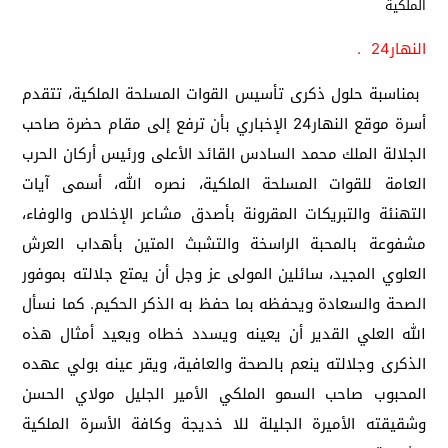
النهار24 .
‎ بمناسبة حلول ذكرى تأسيس القوات المسلحة الملكية، تتقدم
أسرة موقع النهار24 الإخباري بأن ترفع إلى مقام حضرة صاحب
الجلالة الملك محمد السادس القائد الأعلى ورئيس أركان الحرب
العامة للقوات المسلحة الملكية، نصره الله، أسمى آيات
التهنئة والتبريكات المقرونة بأصدق مشاعر الإخلاص والوفاء،
مشفوعة بالمحبة الراسخة والتشبث المتين بأهداب العرش
العلوي المجيد، سائلين المولى عز وجل أن يمتع جلالته بموفور
الصحة والسعادة ويحفظه بما حفظ به الذكر الحكيم. كما نسأل
الله العلي القدير أن يعينه ويسدد خطاه ويعيد أمثال هذه
الذكرى وجلالته ينعم بالصحة والعافية، ويقر عينه بولي عهده
المحبوب صاحب السمو الملكي الأمير الجليل مولاي الحسن
وشقيقته الأميرة الجليلة للا خديجة وكافة الأسرة الملكية