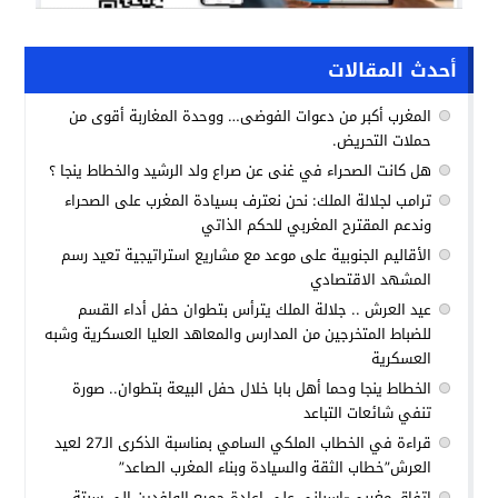
أحدث المقالات
المغرب أكبر من دعوات الفوضى… ووحدة المغاربة أقوى من
حملات التحريض.
هل كانت الصحراء في غنى عن صراع ولد الرشيد والخطاط ينجا ؟
ترامب لجلالة الملك: نحن نعترف بسيادة المغرب على الصحراء
وندعم المقترح المغربي للحكم الذاتي
الأقاليم الجنوبية على موعد مع مشاريع استراتيجية تعيد رسم
المشهد الاقتصادي
عيد العرش .. جلالة الملك يترأس بتطوان حفل أداء القسم
للضباط المتخرجين من المدارس والمعاهد العليا العسكرية وشبه
العسكرية
الخطاط ينجا وحما أهل بابا خلال حفل البيعة بتطوان.. صورة
تنفي شائعات التباعد
قراءة في الخطاب الملكي السامي بمناسبة الذكرى الـ27 لعيد
العرش”خطاب الثقة والسيادة وبناء المغرب الصاعد”
اتفاق مغربي-إسباني على إعادة جميع الوافدين إلى سبتة