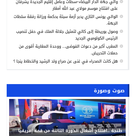
والي جهة الدار البيضاء–سطات وعامل إقليم الجديدة يشرفان
على افتتاح موسم مولاي عبد الله أمغار
الوالي يونس التازي يدبر أزمة سبتة بحكمة ورزانة رفقة سلطات
الجهة.
وصول بوريطة إلى كالي لتمثيل جلالة الملك في حفل تنصيب
الرئيس الكولومبي الجديد
المغرب أكبر من دعوات الفوضى… ووحدة المغاربة أقوى من
حملات التحريض.
هل كانت الصحراء في غنى عن صراع ولد الرشيد والخطاط ينجا ؟
صوت وصورة
طنجة ..افتتاح أشغال الدورة الثالثة من قمة إفريقيا