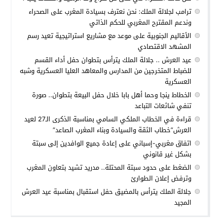
ترامب لجلالة الملك: نحن نعترف بسيادة المغرب على الصحراء
وندعم المقترح المغربي للحكم الذاتي
الأقاليم الجنوبية على موعد مع مشاريع استراتيجية تعيد رسم
المشهد الاقتصادي
عيد العرش .. جلالة الملك يترأس بتطوان حفل أداء القسم
للضباط المتخرجين من المدارس والمعاهد العليا العسكرية وشبه
العسكرية
الخطاط ينجا وحما أهل بابا خلال حفل البيعة بتطوان.. صورة
تنفي شائعات التباعد
قراءة في الخطاب الملكي السامي بمناسبة الذكرى الـ27 لعيد
العرش”خطاب الثقة والسيادة وبناء المغرب الصاعد”
اتفاق مغربي-إسباني على إعادة جميع الوافدين إلى سبتة
بشكل غير قانوني
الضغط على حدود سبتة المحتلة.. مدريد تشيد بتعاون المغرب
وترفض إعلان الطوارئ
جلالة الملك يترأس بالمضيق حفل استقبال بمناسبة عيد العرش
المجيد