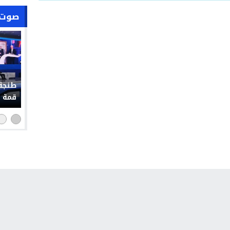
صوت 
حملة 
التوا
التشو