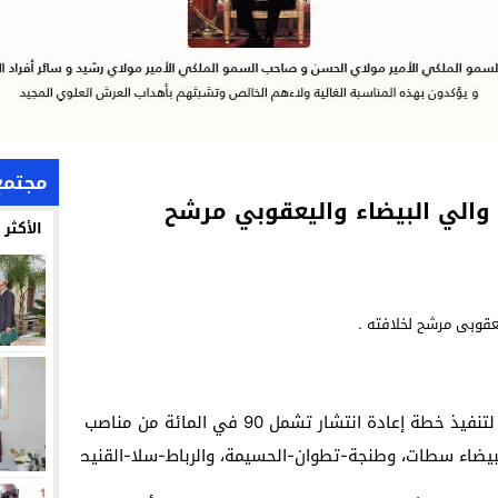
مجتمع
 والي البيضاء واليعقوبي مرشح
الأكثر
كشفت مصادر مطلعة أن الترتيبات جارية لتنفيذ خطة إعادة انتشار ت
يضاء سطات، وطنجة-تطوان-الحسيمة، والرباط-سلا-القنيطرة وولايات ا