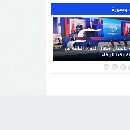
وصورة
“فخورون_بملكنا” تجتاح مواقع
صل بالمغرب: رد حضاري على حملات
يش الإعلامي