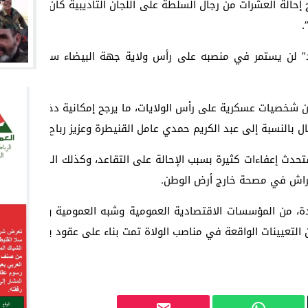
 إحالة العشرات من رجال السلطة على اللجان التأديبية كان له ما يبرر
.
ود” لن يستمر في منصبه على رأس ولاية جهة البيضاء سطات حيث ير
ن شخصيات عسكرية على رأس الولايات، ما يرجح إمكانية دخول المغرب ز
ال بالنسبة إلى عبد الكريم حمدي عامل القنيطرة وعزيز رباح رئيس المج
حدث إعفاءات كثيرة بسبب الإحالة على التقاعد، وكذلك الشأن بالنسبة 
فراش في مصحة خارج أرض الوطن.
 من المؤسسات الاقتصادية العمومية وشبه العمومية والخاصة في ش
ن التعيينات الواقعة في مناصب الولاة تمت بناء على عقود برامج تقدم