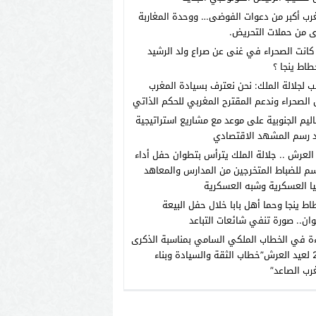
رب أكبر من دعوات الفوضى… ووحدة المغاربة
 من حملات التحريض.
انت الصحراء في غنى عن صراع ولد الرشيد
طاط ينجا ؟
ب لجلالة الملك: نحن نعترف بسيادة المغرب
الصحراء وندعم المقترح المغربي للحكم الذاتي
اليم الجنوبية على موعد مع مشاريع استراتيجية
 رسم المشهد الاقتصادي
العرش .. جلالة الملك يترأس بتطوان حفل أداء
م للضباط المتخرجين من المدارس والمعاهد
يا العسكرية وشبه العسكرية
اط ينجا وحما أهل بابا خلال حفل البيعة
ان.. صورة تنفي شائعات التباعد
ة في الخطاب الملكي السامي بمناسبة الذكرى
الـ27 لعيد العرش”خطاب الثقة والسيادة وبناء
رب الصاعد”