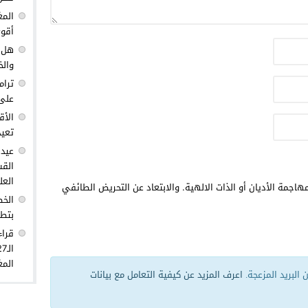
المغ
أقوى
هل ك
والخ
ترام
على 
الأق
تعيد
عيد 
القس
العل
هاجمة الأديان أو الذات الالهية. والابتعاد عن التحريض الطائفي
الخط
بتطو
قراء
المغ
البريد المزعجة.
اعرف المزيد عن كيفية التعامل مع بيانات