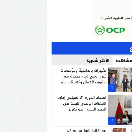
 مشاهدة
الأكثر شعبية
تغييرات بالداخلية ومؤسسات
كبرى وضخ دماء جديدة في
صفوف العمال وتعيينات على
1
رأس إدارات وشركات وطنية
انعقاد الدورة 31 لمجلس إدارة
المعهد الوطني للبحث في
الصيد البحري: نحو تعزيز
شمل 90 في المائة من مناصب الإدارة الترابية في المدن الكبرى، التي فشل ولاتها، كما
الاستدامة والاقتصاد الأزرق
لجهات الجنوبية.
2
بروباغاندا البوليساريو في