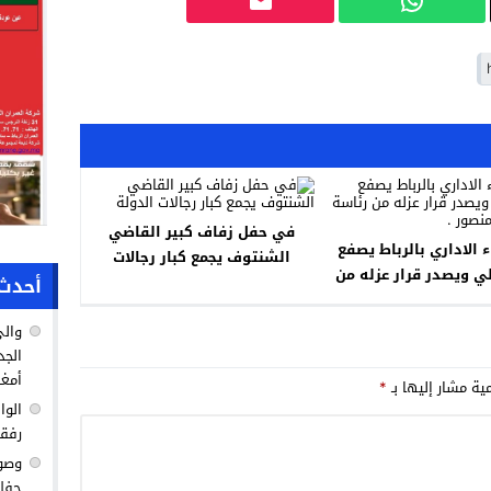
في حفل زفاف كبير القاضي
 الاداري بالرباط يصفع
الشنتوف يجمع كبار رجالات
ي ويصدر قرار عزله من
الدولة
أحدث 
سة جماعة بنمنصور .
والي
الجد
أمغا
مية مشار إليها بـ
*
الوا
رفق
وصول
حفل 