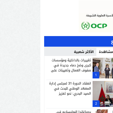
 مشاهدة
الأكثر شعبية
تغييرات بالداخلية ومؤسسات
كبرى وضخ دماء جديدة في
صفوف العمال وتعيينات على
1
رأس إدارات وشركات وطنية
انعقاد الدورة 31 لمجلس إدارة
المعهد الوطني للبحث في
الصيد البحري: نحو تعزيز
الاستدامة والاقتصاد الأزرق
2
بروباغاندا البوليساريو في