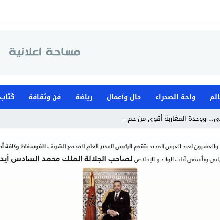
الم
واحة الصحراء
مال وأعمال
رياضة
فن وثقافة
كُتّاب
ى… ووحدة المغاربة أقوى من حملات التح_