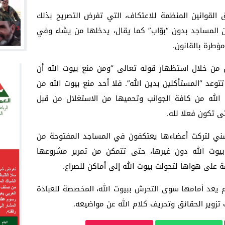
القوانين المنظمة للاعتكاف، التي تفرض التصريح بذلك
ون المساجد بدون “بوّاب” كما يقال، يدخلها من يشاء وفي
ؤطرة بالقانون.
 من خلال استظهار قوله تعالى “ومن منع بيوت الله أن
توعد “المستأكلين بدين الله”. فلا أحد منع بيوت الله من
 الله من كافة الجوانب وتحميها من الاستغلال من قبل
ى تكون فعلا لله.
لسني لتركت أعضاءها يعتكفون في المساجد المفتوحة من
ى بيوت الله دون غيرها، حتى تتمكن من تمرير مشروعها
عة على هواها لتحولت بيوت الله إلى أماكن للصراع.
 يعد أمامها سوى التحرش ببيوت الله، المخصصة للعبادة
 تزوير الحقائق وتحريف كلام الله عن مواضيعه.