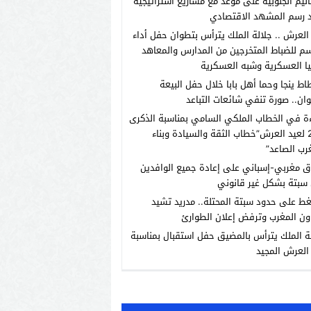
اليم الجنوبية على موعد مع مشاريع استراتيجية
 رسم المشهد الاقتصادي
العرش .. جلالة الملك يترأس بتطوان حفل أداء
م للضباط المتخرجين من المدارس والمعاهد
يا العسكرية وشبه العسكرية
اط ينجا وحما أهل بابا خلال حفل البيعة
ان.. صورة تنفي شائعات التباعد
ة في الخطاب الملكي السامي بمناسبة الذكرى
الـ27 لعيد العرش”خطاب الثقة والسيادة وبناء
رب الصاعد”
ق مغربي-إسباني على إعادة جميع الوافدين
سبتة بشكل غير قانوني
ط على حدود سبتة المحتلة.. مدريد تشيد
ون المغرب وترفض إعلان الطوارئ
ة الملك يترأس بالمضيق حفل استقبال بمناسبة
العرش المجيد