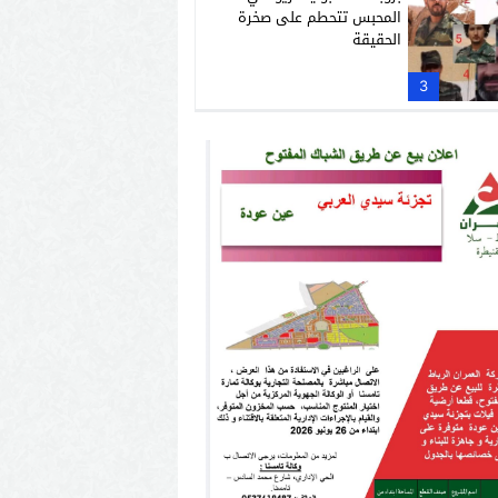
المحبس تتحطم على صخرة
الحقيقة
3