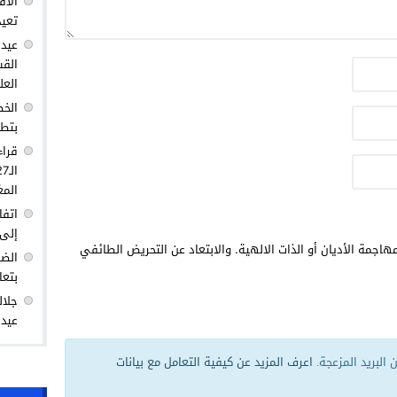
الأق
تعيد
عيد 
القس
العل
الخط
بتطو
قراء
المغ
اتفا
إلى 
هاجمة الأديان أو الذات الالهية. والابتعاد عن التحريض الطائفي
الضغ
بتعا
جلال
عيد 
البريد المزعجة.
اعرف المزيد عن كيفية التعامل مع بيانات