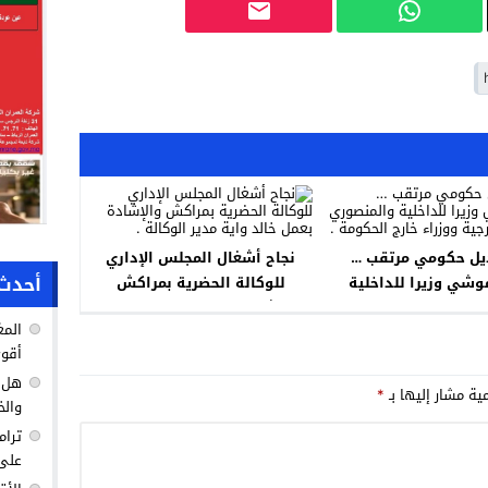
يل حكومي مرتقب …
نجاح أشغال المجلس الإداري
أحدث 
وشي وزيرا للداخلية
للوكالة الحضرية بمراكش
ي وزيرا للخارجية ووزراء
والإشادة بعمل خالد واية مدير
المغ
خارج الحكومة .
الوكالة .
أقوى
هل ك
مية مشار إليها بـ
*
والخ
ترام
على 