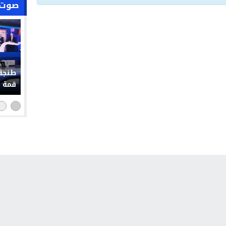
صوت 
طنجة 
قمة إ