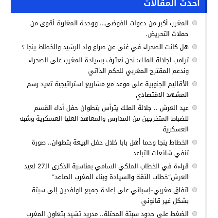
أحدث المقالات
المغرب أكبر من دعوات الفوضى… ووحدة المغاربة أقوى من
حملات التحريض.
هل كانت الصحراء في غنى عن صراع ولد الرشيد والخطاط ينجا ؟
ترامب لجلالة الملك: نحن نعترف بسيادة المغرب على الصحراء
وندعم المقترح المغربي للحكم الذاتي
الأقاليم الجنوبية على موعد مع مشاريع استراتيجية تعيد رسم
المشهد الاقتصادي
عيد العرش .. جلالة الملك يترأس بتطوان حفل أداء القسم
للضباط المتخرجين من المدارس والمعاهد العليا العسكرية وشبه
العسكرية
الخطاط ينجا وحما أهل بابا خلال حفل البيعة بتطوان.. صورة
تنفي شائعات التباعد
قراءة في الخطاب الملكي السامي بمناسبة الذكرى الـ27 لعيد
العرش”خطاب الثقة والسيادة وبناء المغرب الصاعد”
اتفاق مغربي-إسباني على إعادة جميع الوافدين إلى سبتة
بشكل غير قانوني
الضغط على حدود سبتة المحتلة.. مدريد تشيد بتعاون المغرب