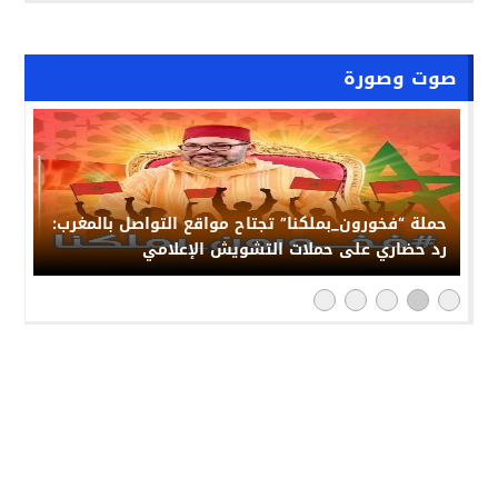
صوت وصورة
حملة “فخورون_بملكنا” تجتاح مواقع التواصل بالمغرب:
رد حضاري على حملات التشويش الإعلامي