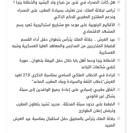
هل كانت الصحراء في غنى عن صراع ولد الرشيد والخطاط ينجا ؟
ترامب لجلالة الملك: نحن نعترف بسيادة المغرب على الصحراء
وندعم المقترح المغربي للحكم الذاتي
الأقاليم الجنوبية على موعد مع مشاريع استراتيجية تعيد رسم
المشهد الاقتصادي
عيد العرش .. جلالة الملك يترأس بتطوان حفل أداء القسم
للضباط المتخرجين من المدارس والمعاهد العليا العسكرية وشبه
العسكرية
الخطاط ينجا وحما أهل بابا خلال حفل البيعة بتطوان.. صورة
تنفي شائعات التباعد
قراءة في الخطاب الملكي السامي بمناسبة الذكرى الـ27 لعيد
العرش”خطاب الثقة والسيادة وبناء المغرب الصاعد”
اتفاق مغربي-إسباني على إعادة جميع الوافدين إلى سبتة
بشكل غير قانوني
الضغط على حدود سبتة المحتلة.. مدريد تشيد بتعاون المغرب
وترفض إعلان الطوارئ
جلالة الملك يترأس بالمضيق حفل استقبال بمناسبة عيد العرش
المجيد