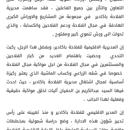
التعاون والتآزر بين جميع الفاعلين ، فقد ساهمت مديرية
الفلاحة باكادير في مجموعة من المشاريع والاوراش الكبرى
الهادفة في مجال الفلاحة ودعم الفلاحين والكسابة ، والذي
تحولت الى ورش تنموي كبير ومفتوح ,
إن المديرية الاقليمية للفلاحة باكادير، وبفضل هذا الرجل، ركبت
التحدي وحضيت باهتمام العديد من كبار الفلاحين
والمستثمرين في مجال الفلاحة من اجل مواكبة مجال الفلاحة
خصوصا في شقه الزراعي وكساب الماشية الذي يعتبر ركيزة
أساسية لمجال اشتغال مديرية الفلاحة باكادير ، حيث احدث
فيها السيد عبدالكريم بن الحفيان آليات لخلق مواكبة حقيقية
وفعلية لهذا الجانب ..
إن المدير الاقليمي للفلاحة باكادير و منذ تعيينه على رأس
تدبير شؤون هذه الادارة ، وضع دراسة شمولية بمخططات
واقعية جعلت السياسة المتبعة داخل الإدارة الاقليمية للفلاحة