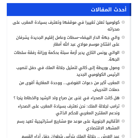
أحدث المقالات
كولومبيا تعلن تغييرا في موقفها وتعترف بسيادة المغرب على
صحرائه
والي جهة الدار البيضاء–سطات وعامل إقليم الجديدة يشرفان
على افتتاح موسم مولاي عبد الله أمغار
الوالي يونس التازي يدبر أزمة سبتة بحكمة ورزانة رفقة سلطات
الجهة.
وصول بوريطة إلى كالي لتمثيل جلالة الملك في حفل تنصيب
الرئيس الكولومبي الجديد
المغرب أكبر من دعوات الفوضى… ووحدة المغاربة أقوى من
حملات التحريض.
هل كانت الصحراء في غنى عن صراع ولد الرشيد والخطاط ينجا ؟
ترامب لجلالة الملك: نحن نعترف بسيادة المغرب على الصحراء
وندعم المقترح المغربي للحكم الذاتي
الأقاليم الجنوبية على موعد مع مشاريع استراتيجية تعيد رسم
المشهد الاقتصادي
عيد العرش .. جلالة الملك يترأس بتطوان حفل أداء القسم