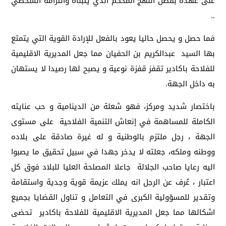
على عهده بفضل النهج المحكم الذي يتبناه والتزامه الشخصي
..
فما حصل و يحصل حاليا يعود بالفعل للإرادة القوية التي يتمتع
بها السيد عبدالكريم بن الحفيان مما جعل المديرية الاقليمية
للفلاحة باكادير تقفز قفزة نوعية و يصبح لها رصيدا لا يستهان
به داخل الجهة.
باختصار شديد ومركز، فهو شعلة من الدينامية و حب عنايته
الكاملة للمساهمة في إنعاش التنمية الفلاحية على مستوى
الجهة ، رجل ملتزم بالوطنية و له غيرة صادقة على بلاده
ووطنه وملكه، جعلته لا يدخر جهدا في سبيل تحقيق ما يصبوا
اليه رعايا صاحب الجلالة جاعلا المصلحة العليا للبلاد فوق كل
اعتبار ، عُرف عن الرجل انه يملك عزيمة قوية وجدية واستقامة
وتقدير للمسؤولية الكبرى في التعامل و تناول القضايا بجميع
اشكالها مما جعل المديرية الاقليمية للفلاحة باكادير تحضى