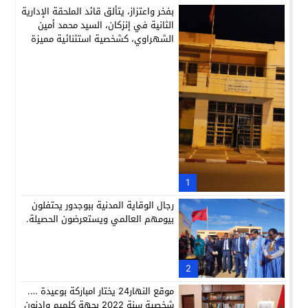
بفخر واعتزاز، يتألق قائد الملحقة الإدارية
الثانية في إنزكان، السيد محمد أمين
الشهراوي، كشخصية استثنائية مميزة
بفعلها وقيادتها
1
رجال الوقاية المدنية ببوجدور يحتفلون
بيومهم العالمي ويستعرضون الحصيلة.
2
موقع النهار24 يختار امباركة بوعيدة ….
شخصية سنة 2022 بجهة كلميم وادنون