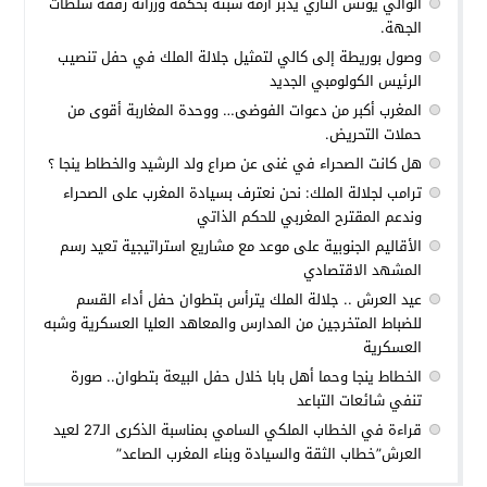
الوالي يونس التازي يدبر أزمة سبتة بحكمة ورزانة رفقة سلطات
الجهة.
وصول بوريطة إلى كالي لتمثيل جلالة الملك في حفل تنصيب
الرئيس الكولومبي الجديد
المغرب أكبر من دعوات الفوضى… ووحدة المغاربة أقوى من
حملات التحريض.
هل كانت الصحراء في غنى عن صراع ولد الرشيد والخطاط ينجا ؟
ترامب لجلالة الملك: نحن نعترف بسيادة المغرب على الصحراء
وندعم المقترح المغربي للحكم الذاتي
الأقاليم الجنوبية على موعد مع مشاريع استراتيجية تعيد رسم
المشهد الاقتصادي
عيد العرش .. جلالة الملك يترأس بتطوان حفل أداء القسم
للضباط المتخرجين من المدارس والمعاهد العليا العسكرية وشبه
العسكرية
الخطاط ينجا وحما أهل بابا خلال حفل البيعة بتطوان.. صورة
تنفي شائعات التباعد
قراءة في الخطاب الملكي السامي بمناسبة الذكرى الـ27 لعيد
العرش”خطاب الثقة والسيادة وبناء المغرب الصاعد”