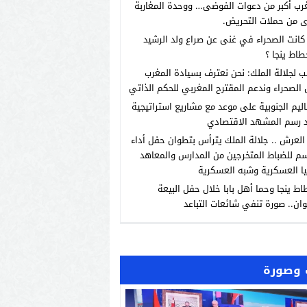
رب أكبر من دعوات الفوضى… ووحدة المغاربة
 من حملات التحريض.
انت الصحراء في غنى عن صراع ولد الرشيد
طاط ينجا ؟
ب لجلالة الملك: نحن نعترف بسيادة المغرب
الصحراء وندعم المقترح المغربي للحكم الذاتي
اليم الجنوبية على موعد مع مشاريع استراتيجية
 رسم المشهد الاقتصادي
العرش .. جلالة الملك يترأس بتطوان حفل أداء
م للضباط المتخرجين من المدارس والمعاهد
يا العسكرية وشبه العسكرية
اط ينجا وحما أهل بابا خلال حفل البيعة
ان.. صورة تنفي شائعات التباعد
وصورة