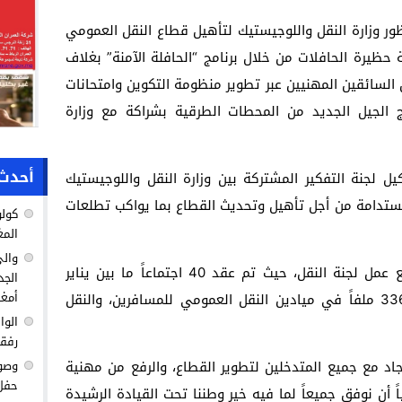
ظور وزارة النقل واللوجيستيك لتأهيل قطاع النقل العمومي
 حظيرة الحافلات من خلال برنامج “الحافلة الآمنة” بغلاف
اً، تأهيل السائقين المهنيين عبر تطوير منظومة التكوين وامتحانات
ج الجيل الجديد من المحطات الطرقية بشراكة مع وزارة
أحدث 
 لجنة التفكير المشتركة بين وزارة النقل واللوجيستيك
 مستدامة من أجل تأهيل وتحديث القطاع بما يواكب تطلعات
كولو
المغ
والي
كما استعرض قيوح جهود الوزارة في تتبع عمل لجنة النقل، حيث تم عقد 40 اجتماعاً ما بين يناير
الجد
أمغا
2024 وأبريل 2025، تمت خلالها دراسة 336 ملفاً في ميادين النقل العمومي للمسافرين، والنقل
الوا
رفق
الجاد مع جميع المتدخلين لتطوير القطاع، والرفع من مهنية
وصول
حفل 
 أن نوفق جميعاً لما فيه خير وطننا تحت القيادة الرشيدة