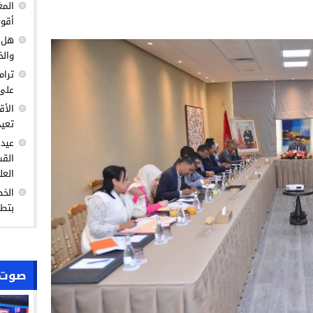
المغ
أقوى
هل ك
والخ
ترام
على 
الأق
تعيد
عيد 
القس
العل
الخط
بتطو
صوت 