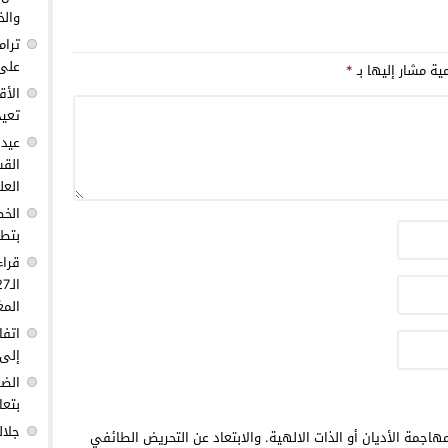
للمركز.
والخ
ترام
على 
مية مشار إليها بـ
*
الأق
تعيد
عيد 
القس
العل
الخط
بتطو
قراء
المغ
اتفا
إلى 
الضغ
بتعا
جلال
هاجمة الأديان أو الذات الالهية. والابتعاد عن التحريض الطائفي