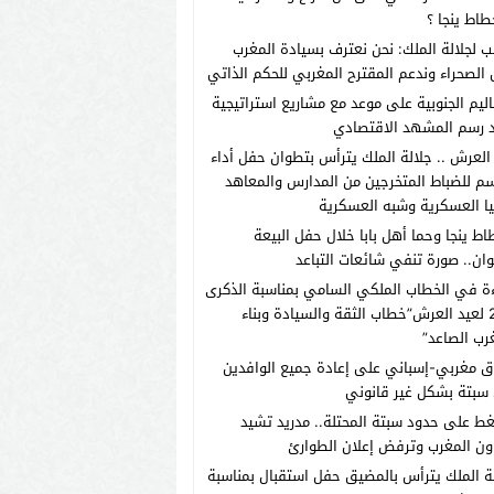
طاط ينجا ؟
ب لجلالة الملك: نحن نعترف بسيادة المغرب
الصحراء وندعم المقترح المغربي للحكم الذاتي
اليم الجنوبية على موعد مع مشاريع استراتيجية
 رسم المشهد الاقتصادي
العرش .. جلالة الملك يترأس بتطوان حفل أداء
م للضباط المتخرجين من المدارس والمعاهد
يا العسكرية وشبه العسكرية
اط ينجا وحما أهل بابا خلال حفل البيعة
ان.. صورة تنفي شائعات التباعد
ة في الخطاب الملكي السامي بمناسبة الذكرى
الـ27 لعيد العرش”خطاب الثقة والسيادة وبناء
رب الصاعد”
ق مغربي-إسباني على إعادة جميع الوافدين
سبتة بشكل غير قانوني
ط على حدود سبتة المحتلة.. مدريد تشيد
ون المغرب وترفض إعلان الطوارئ
ة الملك يترأس بالمضيق حفل استقبال بمناسبة