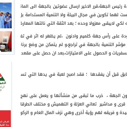
ست لهما تكوين في مجال البيئة ولا التنمية المستدامة بل يمكن ادرا
ه لكي لايبقى معزولا وحده ؛ بعد الثقة التي نالتها المعارضة من طرف
دودة على رأس جهة كلميم وادنون ،لم يظهر له اثر في تفقد مدن و 
ا مؤشر التنمية بالجهة في تراجع،و لم يتمكن من وضع برنامج استثمار
 السفريات و الحصول على الامتيازات،بعد ان حصل على مقعد الرئيس وا
ابق قبل أن يفقدها ؛ فقد اصبح لعبة في يدها التي تسيره على حس
ون الجهة ، خرب ما تبقى من منشأتها و يعمل على نهج سياسة الهر
ن قرى و مداشير تعاني العزلة و التهميش و مختلف الطرقات أصابها إس
يدة و فريقه لهم رؤية أخرى وهي نزف المال العام و الركون الى المكات