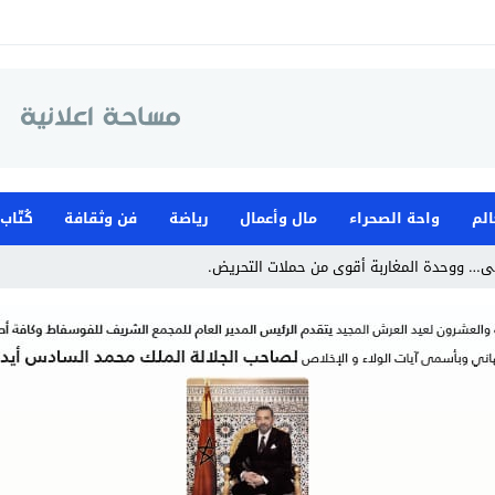
الم
واحة الصحراء
مال وأعمال
رياضة
فن وثقافة
كُتّاب
ى… ووحدة المغاربة أقوى من حملات التحريض.