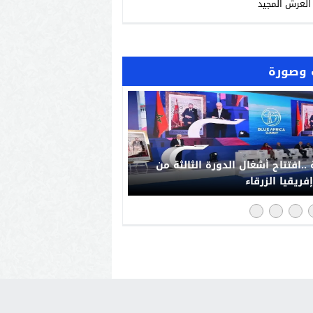
العرش المجيد
وصورة
“فخورون_بملكنا” تجتاح مواقع
صل بالمغرب: رد حضاري على حملات
يش الإعلامي