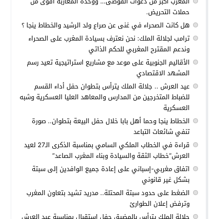
المغرب أكبر من دعوات الفوضى… ووحدة المغاربة أقوى من
حملات التحريض.
هل كانت الصحراء في غنى عن صراع ولد الرشيد والخطاط ينجا ؟
ترامب لجلالة الملك: نحن نعترف بسيادة المغرب على الصحراء
وندعم المقترح المغربي للحكم الذاتي
الأقاليم الجنوبية على موعد مع مشاريع استراتيجية تعيد رسم
المشهد الاقتصادي
عيد العرش .. جلالة الملك يترأس بتطوان حفل أداء القسم
للضباط المتخرجين من المدارس والمعاهد العليا العسكرية وشبه
العسكرية
الخطاط ينجا وحما أهل بابا خلال حفل البيعة بتطوان.. صورة
تنفي شائعات التباعد
قراءة في الخطاب الملكي السامي بمناسبة الذكرى الـ27 لعيد
العرش”خطاب الثقة والسيادة وبناء المغرب الصاعد”
اتفاق مغربي-إسباني على إعادة جميع الوافدين إلى سبتة
بشكل غير قانوني
الضغط على حدود سبتة المحتلة.. مدريد تشيد بتعاون المغرب
وترفض إعلان الطوارئ
جلالة الملك يترأس بالمضيق حفل استقبال بمناسبة عيد العرش