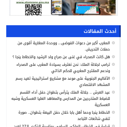
أحدث المقالات
المغرب أكبر من دعوات الفوضى… ووحدة المغاربة أقوى من
حملات التحريض.
هل كانت الصحراء في غنى عن صراع ولد الرشيد والخطاط ينجا ؟
ترامب لجلالة الملك: نحن نعترف بسيادة المغرب على الصحراء
وندعم المقترح المغربي للحكم الذاتي
الأقاليم الجنوبية على موعد مع مشاريع استراتيجية تعيد رسم
المشهد الاقتصادي
عيد العرش .. جلالة الملك يترأس بتطوان حفل أداء القسم
للضباط المتخرجين من المدارس والمعاهد العليا العسكرية وشبه
العسكرية
الخطاط ينجا وحما أهل بابا خلال حفل البيعة بتطوان.. صورة
تنفي شائعات التباعد
قراءة في الخطاب الملكي السامي بمناسبة الذكرى الـ27 لعيد