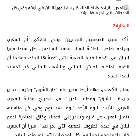
النهار24 .
أكد نقيب الصحفيين اللبنانيين عوني الكعكي، أن المغرب
بقيادة صاحب الجلالة الملك محمد السادس، ظل سندا قويا
للبنان في هذه الفترة الصعبة التي تعيشها البلاد، موضحا أن
الهبة الملكية للجيش اللبناني وللشعب اللبناني خير تجسيد
لهذا السند.
وقال الكعكي، وهو أيضا مدير عام “دار الشرق” ورئيس تحرير
جريدة “الشرق” ومجلة “نادين”، في تصريح لوكالة المغرب
العربي للأنباء اليوم الأحد “يوما بعد يوم وفي كل مناسبة،
يتميز المغرب عن غيره ويبادر إلى العطاء وخلق المبادرة لدعم
لبنان في هذه الظروف الصعبة التي يمر بها”، مبرزا أن المغرب
كان داعما ومستجيبا في كل المحطات التي تمر منها البلاد.