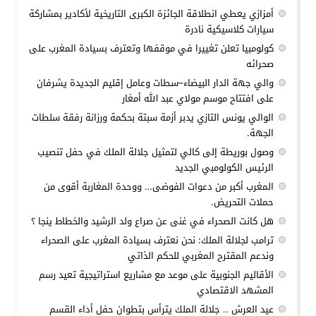
أمزازي يعطي انطلاقة الجائزة الكبرى التاريخية لأكادير بمشاركة
سيارات كلاسيكية نادرة
كولومبيا تعلن تغييرا في موقفها وتعترف بسيادة المغرب على
صحرائه
والي جهة الدار البيضاء–سطات وعامل إقليم الجديدة يشرفان
على افتتاح موسم مولاي عبد الله أمغار
الوالي يونس التازي يدبر أزمة سبتة بحكمة ورزانة رفقة سلطات
الجهة.
وصول بوريطة إلى كالي لتمثيل جلالة الملك في حفل تنصيب
الرئيس الكولومبي الجديد
المغرب أكبر من دعوات الفوضى… ووحدة المغاربة أقوى من
حملات التحريض.
هل كانت الصحراء في غنى عن صراع ولد الرشيد والخطاط ينجا ؟
ترامب لجلالة الملك: نحن نعترف بسيادة المغرب على الصحراء
وندعم المقترح المغربي للحكم الذاتي
الأقاليم الجنوبية على موعد مع مشاريع استراتيجية تعيد رسم
المشهد الاقتصادي
عيد العرش .. جلالة الملك يترأس بتطوان حفل أداء القسم