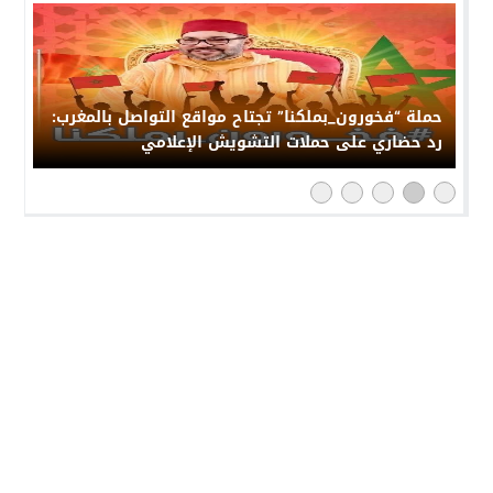
حملة “فخورون_بملكنا” تجتاح مواقع التواصل بالمغرب:
رد حضاري على حملات التشويش الإعلامي