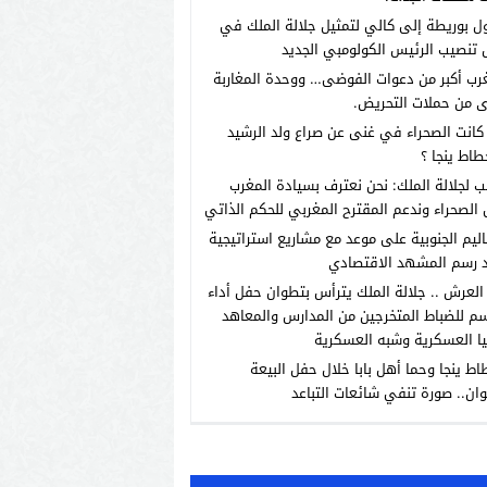
 بوريطة إلى كالي لتمثيل جلالة الملك في
تنصيب الرئيس الكولومبي الجديد
رب أكبر من دعوات الفوضى… ووحدة المغاربة
 من حملات التحريض.
انت الصحراء في غنى عن صراع ولد الرشيد
طاط ينجا ؟
ب لجلالة الملك: نحن نعترف بسيادة المغرب
الصحراء وندعم المقترح المغربي للحكم الذاتي
اليم الجنوبية على موعد مع مشاريع استراتيجية
 رسم المشهد الاقتصادي
العرش .. جلالة الملك يترأس بتطوان حفل أداء
م للضباط المتخرجين من المدارس والمعاهد
يا العسكرية وشبه العسكرية
اط ينجا وحما أهل بابا خلال حفل البيعة
ان.. صورة تنفي شائعات التباعد