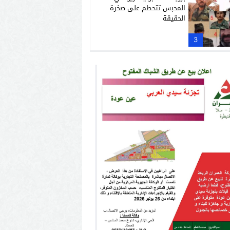
المحبس تتحطم على صخرة
الحقيقة
3