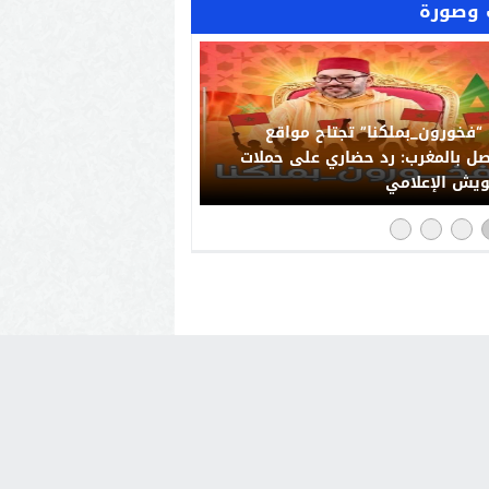
وصورة
“فخورون_بملكنا” تجتاح مواقع
صل بالمغرب: رد حضاري على حملات
يش الإعلامي