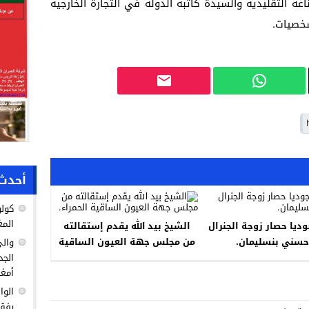
عة التقليدية والسيدة كاتبة الدولة في التجارة الخارجية
شخصيات.
أحدث 
كولو
المغ
ديا حصار زوجة الجنرال
الشيخ بيد الله يقدم إستقالته
سني بنسليمان.
من مجلس جهة العيون الساقية
والي
الحمراء.
الجد
أمغا
الوا
رفق