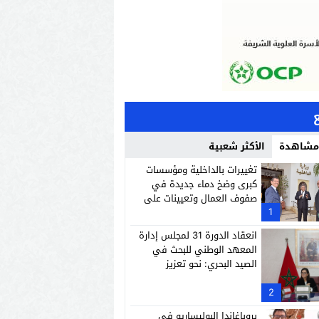
 مشاهدة
الأكثر شعبية
تغييرات بالداخلية ومؤسسات
كبرى وضخ دماء جديدة في
صفوف العمال وتعيينات على
1
رأس إدارات وشركات وطنية
انعقاد الدورة 31 لمجلس إدارة
المعهد الوطني للبحث في
الصيد البحري: نحو تعزيز
الاستدامة والاقتصاد الأزرق
2
بروباغاندا البوليساريو في