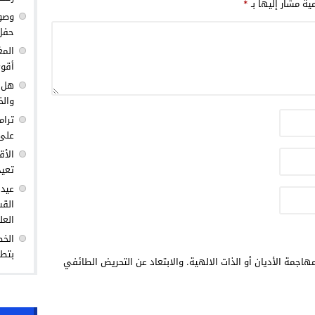
مية مشار إليها بـ
*
وصول
حفل 
المغ
أقوى
هل ك
والخ
ترام
على 
الأق
تعيد
عيد 
القس
العل
الخط
بتطو
هاجمة الأديان أو الذات الالهية. والابتعاد عن التحريض الطائفي