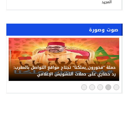
المجيد
صوت وصورة
حملة “فخورون_بملكنا” تجتاح مواقع التواصل بالمغرب:
رد حضاري على حملات التشويش الإعلامي