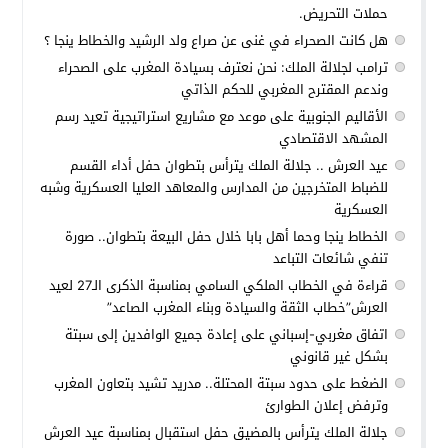
حملات التحريض.
هل كانت الصحراء في غنى عن صراع ولد الرشيد والخطاط ينجا ؟
ترامب لجلالة الملك: نحن نعترف بسيادة المغرب على الصحراء
وندعم المقترح المغربي للحكم الذاتي
الأقاليم الجنوبية على موعد مع مشاريع استراتيجية تعيد رسم
المشهد الاقتصادي
عيد العرش .. جلالة الملك يترأس بتطوان حفل أداء القسم
للضباط المتخرجين من المدارس والمعاهد العليا العسكرية وشبه
العسكرية
الخطاط ينجا وحما أهل بابا خلال حفل البيعة بتطوان.. صورة
تنفي شائعات التباعد
قراءة في الخطاب الملكي السامي بمناسبة الذكرى الـ27 لعيد
العرش”خطاب الثقة والسيادة وبناء المغرب الصاعد”
اتفاق مغربي-إسباني على إعادة جميع الوافدين إلى سبتة
بشكل غير قانوني
الضغط على حدود سبتة المحتلة.. مدريد تشيد بتعاون المغرب
وترفض إعلان الطوارئ
جلالة الملك يترأس بالمضيق حفل استقبال بمناسبة عيد العرش