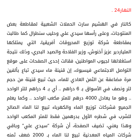
النهار24 .
كالنار في الهشيم سارت الحملات الشعبية لمقاطعة بعض
المنتوجات، وعلى رأسها سيدي علي وحليب سنطرال كما طالبت
بمقاطعة شركة توزيع المحروقات أفريقيا، التي يمتلكها
الملياردير عزيز أخنوش، وزير الفلاحة والصيد البحري، وذلك نتيجة
استغلالها لجيوب المواطنين، فقالت إحدى الصفحات على موقع
التواصل الاجتماعي فيسبوك، إن قنينة ماء سيدي تباع بألفين
مرة مضاعفة عن الثمن العادي للماء، حيث تبيع قنينة من حجم
لتر ونصف في الأسواق بـ 6 دراهم .. أي بـ 4 دراهم للتر الواحد
.. وهو ما يعادل 4000 درهم للمتر مكعب الواحد .. وكما يعلم
الجميع فشركات توزيع الماء والكهرباء تبيع لنا الماء الصالح
للشرب في شطره الأول بدرهمين فقط للمتر المكعب الواحد
وهذا يعني، تضيف الصفحة، أن شركة “سيدي علي” وباقي
شركات المياه المعدنية تبيع لنا الماء بـ 2000 ضعف ثمنه