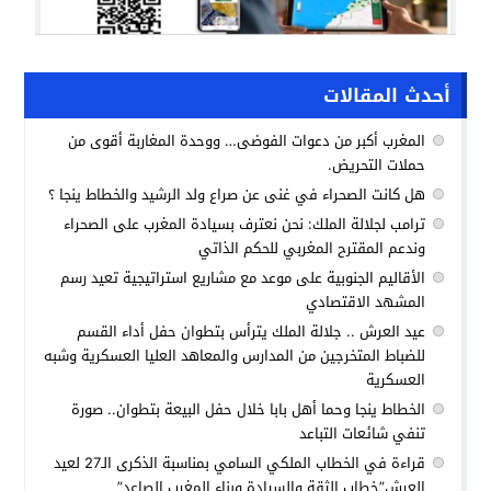
أحدث المقالات
المغرب أكبر من دعوات الفوضى… ووحدة المغاربة أقوى من
حملات التحريض.
هل كانت الصحراء في غنى عن صراع ولد الرشيد والخطاط ينجا ؟
ترامب لجلالة الملك: نحن نعترف بسيادة المغرب على الصحراء
وندعم المقترح المغربي للحكم الذاتي
الأقاليم الجنوبية على موعد مع مشاريع استراتيجية تعيد رسم
المشهد الاقتصادي
عيد العرش .. جلالة الملك يترأس بتطوان حفل أداء القسم
للضباط المتخرجين من المدارس والمعاهد العليا العسكرية وشبه
العسكرية
الخطاط ينجا وحما أهل بابا خلال حفل البيعة بتطوان.. صورة
تنفي شائعات التباعد
قراءة في الخطاب الملكي السامي بمناسبة الذكرى الـ27 لعيد
العرش”خطاب الثقة والسيادة وبناء المغرب الصاعد”