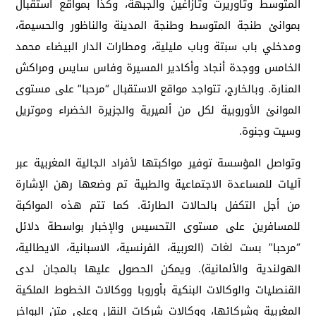
المتوسط وتاوريرت وتازاغين والجبهة، وكذا بمواقع استقبال
بموانئ طنجة المتوسط وطنجة المدينة والناظور والحسيمة،
ومدخلي باب سبتة وباب مليلية، ومطارات الدار البيضاء محمد
الخامس ووجدة أنجاد وأكادير المسيرة وفاس سايس ومراكش
المنارة. وبالخارج، تتواجد مواقع الاستقبال “مرحبا” على مستوى
الموانئ الأوروبية لكل من ألميرية والجزيرة الخضراء وموتريل
وسيت وجنوة.
وتواصل المؤسسة توفير مواكبتها لأفراد الجالية المغربية عبر
آليات للمساعدة الاجتماعية والطبية تم وضعها رهن الإشارة
من أجل التكفل بالحالات الطارئة. كما تتم هذه المواكبة
للمسافرين على مستوى التحسيس والإخبار بواسطة دلائل
“مرحبا” بست لغات (العربية، الفرنسية، الاسبانية، الايطالية،
الهولندية والألمانية). ويمكن الحصول عليها بالمجان لدى
القنصليات والوكالات البنكية بأوروبا ووكالات الخطوط الملكية
المغربية وشركائها، ووكالات شركات النقل وعلى متن البواخر