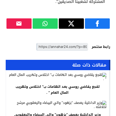
المشتركة لشعبينا الصديقين”.
رابط مختصر
مقالات ذات صلة
لقجع يقاضي روسي بعد اتهامات ب” اختلاس وتهريب
المال العام ” .
وزير الداخلية يعصف “بزهود” والي البيضاء واليعقوبي