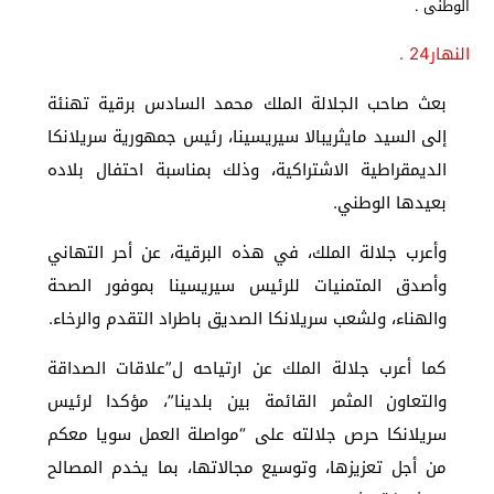
النهار24 .
بعث صاحب الجلالة الملك محمد السادس برقية تهنئة
إلى السيد مايثريبالا سيريسينا، رئيس جمهورية سريلانكا
الديمقراطية الاشتراكية، وذلك بمناسبة احتفال بلاده
بعيدها الوطني.
وأعرب جلالة الملك، في هذه البرقية، عن أحر التهاني
وأصدق المتمنيات للرئيس سيريسينا بموفور الصحة
والهناء، ولشعب سريلانكا الصديق باطراد التقدم والرخاء.
كما أعرب جلالة الملك عن ارتياحه ل”علاقات الصداقة
والتعاون المثمر القائمة بين بلدينا”، مؤكدا لرئيس
سريلانكا حرص جلالته على “مواصلة العمل سويا معكم
من أجل تعزيزها، وتوسيع مجالاتها، بما يخدم المصالح