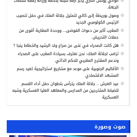
الوالي يونس التازي يدبر أزمة سبتة بحكمة ورزانة رفقة سلطات
الجهة.
وصول بوريطة إلى كالي لتمثيل جلالة الملك في حفل تنصيب
الرئيس الكولومبي الجديد
المغرب أكبر من دعوات الفوضى… ووحدة المغاربة أقوى من
حملات التحريض.
هل كانت الصحراء في غنى عن صراع ولد الرشيد والخطاط ينجا ؟
ترامب لجلالة الملك: نحن نعترف بسيادة المغرب على الصحراء
وندعم المقترح المغربي للحكم الذاتي
الأقاليم الجنوبية على موعد مع مشاريع استراتيجية تعيد رسم
المشهد الاقتصادي
عيد العرش .. جلالة الملك يترأس بتطوان حفل أداء القسم
للضباط المتخرجين من المدارس والمعاهد العليا العسكرية وشبه
العسكرية
صوت وصورة