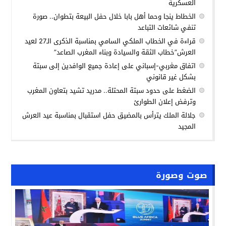
العسكرية
الخطاط ينجا وحما أهل بابا خلال حفل البيعة بتطوان.. صورة
تنفي شائعات التباعد
قراءة في الخطاب الملكي السامي بمناسبة الذكرى الـ27 لعيد
العرش”خطاب الثقة والسيادة وبناء المغرب الصاعد”
اتفاق مغربي-إسباني على إعادة جميع الوافدين إلى سبتة
بشكل غير قانوني
الضغط على حدود سبتة المحتلة.. مدريد تشيد بتعاون المغرب
وترفض إعلان الطوارئ
جلالة الملك يترأس بالمضيق حفل استقبال بمناسبة عيد العرش
المجيد
صوت وصورة