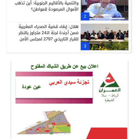
والتنمية بالأقاليم الجنوبية: أين تذهب
الأموال المرصودة للمواطن؟
2
هلال: إبقاء قضية الصحراء المغربية
ضمن أجندة لجنة الـ24 متجاوز بالنظر
للقرار التاريخي 2797 لمجلس الأمن
3