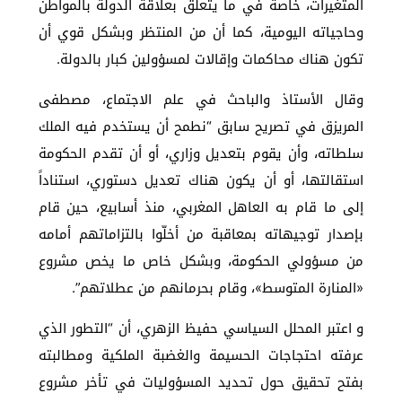
المتغيرات، خاصة في ما يتعلق بعلاقة الدولة بالمواطن
وحاجياته اليومية، كما أن من المنتظر وبشكل قوي أن
تكون هناك محاكمات وإقالات لمسؤولين كبار بالدولة.
وقال الأستاذ والباحث في علم الاجتماع، مصطفى
المريزق في تصريح سابق “نطمح أن يستخدم فيه الملك
سلطاته، وأن يقوم بتعديل وزاري، أو أن تقدم الحكومة
استقالتها، أو أن يكون هناك تعديل دستوري، استناداً
إلى ما قام به العاهل المغربي، منذ أسابيع، حين قام
بإصدار توجيهاته بمعاقبة من أخلّوا بالتزاماتهم أمامه
من مسؤولي الحكومة، وبشكل خاص ما يخص مشروع
«المنارة المتوسط»، وقام بحرمانهم من عطلاتهم”.
و اعتبر المحلل السياسي حفيظ الزهري، أن “التطور الذي
عرفته احتجاجات الحسيمة والغضبة الملكية ومطالبته
بفتح تحقيق حول تحديد المسؤوليات في تأخر مشروع