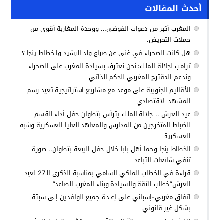
أحدث المقالات
المغرب أكبر من دعوات الفوضى… ووحدة المغاربة أقوى من
حملات التحريض.
هل كانت الصحراء في غنى عن صراع ولد الرشيد والخطاط ينجا ؟
ترامب لجلالة الملك: نحن نعترف بسيادة المغرب على الصحراء
وندعم المقترح المغربي للحكم الذاتي
الأقاليم الجنوبية على موعد مع مشاريع استراتيجية تعيد رسم
المشهد الاقتصادي
عيد العرش .. جلالة الملك يترأس بتطوان حفل أداء القسم
للضباط المتخرجين من المدارس والمعاهد العليا العسكرية وشبه
العسكرية
الخطاط ينجا وحما أهل بابا خلال حفل البيعة بتطوان.. صورة
تنفي شائعات التباعد
قراءة في الخطاب الملكي السامي بمناسبة الذكرى الـ27 لعيد
العرش”خطاب الثقة والسيادة وبناء المغرب الصاعد”
اتفاق مغربي-إسباني على إعادة جميع الوافدين إلى سبتة
بشكل غير قانوني