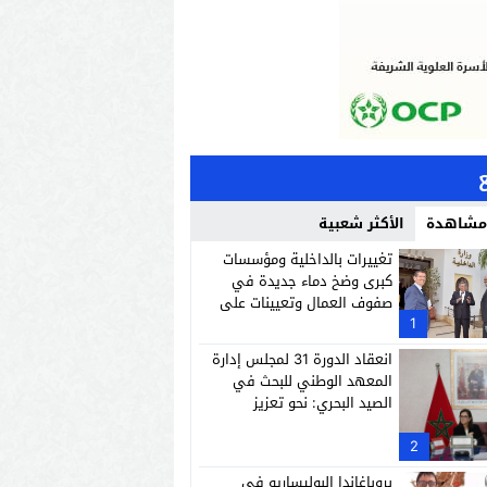
 مشاهدة
الأكثر شعبية
تغييرات بالداخلية ومؤسسات
كبرى وضخ دماء جديدة في
صفوف العمال وتعيينات على
1
رأس إدارات وشركات وطنية
انعقاد الدورة 31 لمجلس إدارة
المعهد الوطني للبحث في
الصيد البحري: نحو تعزيز
الاستدامة والاقتصاد الأزرق
2
بروباغاندا البوليساريو في