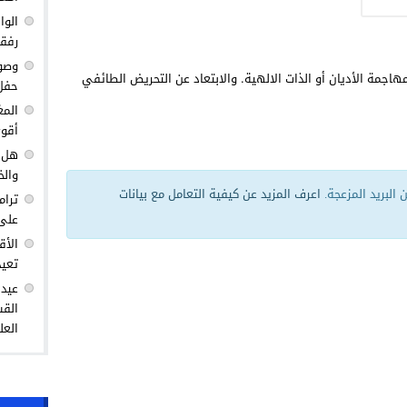
الوا
رفق
وصول
هاجمة الأديان أو الذات الالهية. والابتعاد عن التحريض الطائفي
حفل 
المغ
أقوى
هل ك
والخ
البريد المزعجة.
اعرف المزيد عن كيفية التعامل مع بيانات
ترام
على 
الأق
تعيد
عيد 
القس
العل