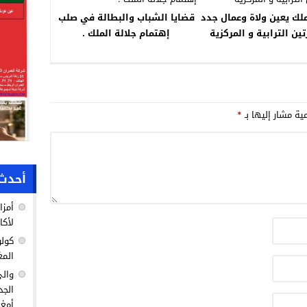
ملك يعين ولاة وعمال جدد
قضايا الشباب والبطالة في صلب
تين الترابية و المركزية
إهتمام جلالة الملك .
مية مشار إليها بـ
*
أحدث 
أمزا
لأكا
كولو
المغ
والي
الجد
أمغا