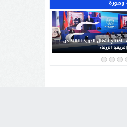
وصورة
“فخورون_بملكنا” تجتاح مواقع
صل بالمغرب: رد حضاري على حملات
يش الإعلامي