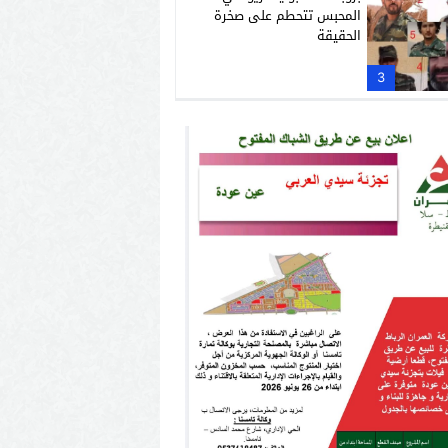
المحبس تتحطم على صخرة
الحقيقة
3