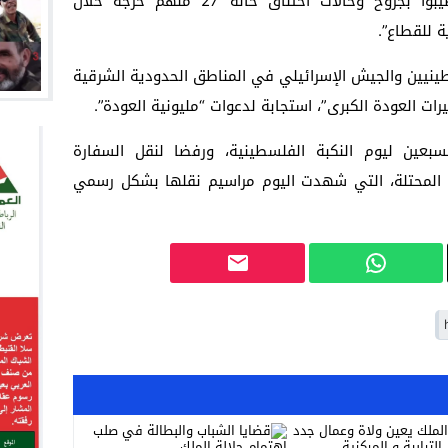
ومسعفا”، مضيفا أن “1700 متظاهر أصيبوا بجروح وحالات اختناق حالة 27 منهم حرجة خلال
 للقطاع”.
طينيين والجيش الإسرائيلي في المناطق الحدودية الشرقية
ت العودة الكبرى”، استجابة لدعوات “مليونية العودة”.
بعين ليوم النكبة الفلسطينية، ورفضا لنقل السفارة
س المحتلة، التي شهدت اليوم مراسيم نقلها بشكل رسمي