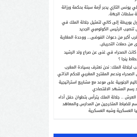
لي يونس التازي يدبر أزمة سبتة بحكمة ورزانة
ة سلطات الجهة.
 بوريطة إلى كالي لتمثيل جلالة الملك في
تنصيب الرئيس الكولومبي الجديد
رب أكبر من دعوات الفوضى… ووحدة المغاربة
 من حملات التحريض.
انت الصحراء في غنى عن صراع ولد الرشيد
طاط ينجا ؟
ب لجلالة الملك: نحن نعترف بسيادة المغرب
الصحراء وندعم المقترح المغربي للحكم الذاتي
اليم الجنوبية على موعد مع مشاريع استراتيجية
 رسم المشهد الاقتصادي
العرش .. جلالة الملك يترأس بتطوان حفل أداء
م للضباط المتخرجين من المدارس والمعاهد
يا العسكرية وشبه العسكرية