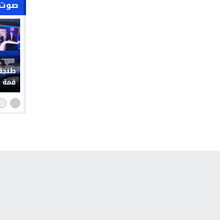
صوت 
حملة 
التوا
التشو