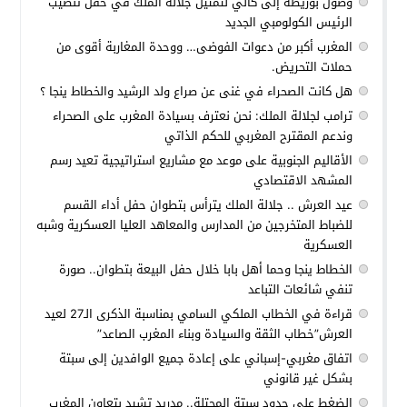
وصول بوريطة إلى كالي لتمثيل جلالة الملك في حفل تنصيب
الرئيس الكولومبي الجديد
المغرب أكبر من دعوات الفوضى… ووحدة المغاربة أقوى من
حملات التحريض.
هل كانت الصحراء في غنى عن صراع ولد الرشيد والخطاط ينجا ؟
ترامب لجلالة الملك: نحن نعترف بسيادة المغرب على الصحراء
وندعم المقترح المغربي للحكم الذاتي
الأقاليم الجنوبية على موعد مع مشاريع استراتيجية تعيد رسم
المشهد الاقتصادي
عيد العرش .. جلالة الملك يترأس بتطوان حفل أداء القسم
للضباط المتخرجين من المدارس والمعاهد العليا العسكرية وشبه
العسكرية
الخطاط ينجا وحما أهل بابا خلال حفل البيعة بتطوان.. صورة
تنفي شائعات التباعد
قراءة في الخطاب الملكي السامي بمناسبة الذكرى الـ27 لعيد
العرش”خطاب الثقة والسيادة وبناء المغرب الصاعد”
اتفاق مغربي-إسباني على إعادة جميع الوافدين إلى سبتة
بشكل غير قانوني
الضغط على حدود سبتة المحتلة.. مدريد تشيد بتعاون المغرب