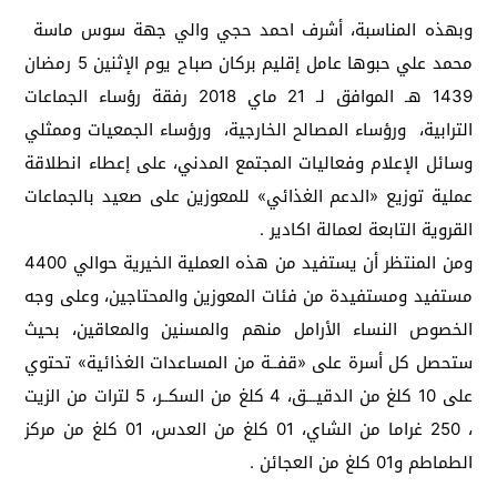
وبهذه المناسبة، أشرف احمد حجي والي جهة سوس ماسة
محمد علي حبوها عامل إقليم بركان صباح يوم الإثنين 5 رمضان
1439 هـ الموافق لـ 21 ماي 2018 رفقة رؤساء الجماعات
الترابية، ورؤساء المصالح الخارجية، ورؤساء الجمعيات وممثلي
وسائل الإعلام وفعاليات المجتمع المدني، على إعطاء انطلاقة
عملية توزيع «الدعم الغذائي» للمعوزين على صعيد بالجماعات
القروية التابعة لعمالة اكادير .
ومن المنتظر أن يستفيد من هذه العملية الخيرية حوالي 4400
مستفيد ومستفيدة من فئات المعوزين والمحتاجين، وعلى وجه
الخصوص النساء الأرامل منهم والمسنين والمعاقين، بحيث
ستحصل كل أسرة على «قفــة من المساعدات الغذائية» تحتوي
على 10 كلغ من الدقيـــق، 4 كلغ من السكــر، 5 لترات من الزيت
، 250 غراما من الشاي، 01 كلغ من العدس، 01 كلغ من مركز
الطماطم و01 كلغ من العجائن .