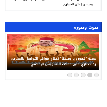
وترفض إعلان الطوارئ
صوت وصورة
حملة “فخورون_بملكنا” تجتاح مواقع التواصل بالمغرب:
رد حضاري على حملات التشويش الإعلامي