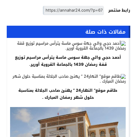
رابط مختصر
مقالات ذات صلة
أحمد حجي والي جهة سوس ماسة يترأس مراسيم توزيع
قفة رمضان 1439 بالجماعة القروية أورير.
طاقم موقع” النهار24 ” يهنئ صاحب الجلالة بمناسبة
حلول شهر رمضان المبارك .