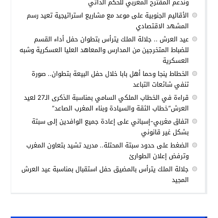
وندعم المقترح المغربي للحكم الذاتي
الأقاليم الجنوبية على موعد مع مشاريع استراتيجية تعيد رسم
المشهد الاقتصادي
عيد العرش .. جلالة الملك يترأس بتطوان حفل أداء القسم
للضباط المتخرجين من المدارس والمعاهد العليا العسكرية وشبه
العسكرية
الخطاط ينجا وحما أهل بابا خلال حفل البيعة بتطوان.. صورة
تنفي شائعات التباعد
قراءة في الخطاب الملكي السامي بمناسبة الذكرى الـ27 لعيد
العرش”خطاب الثقة والسيادة وبناء المغرب الصاعد”
اتفاق مغربي-إسباني على إعادة جميع الوافدين إلى سبتة
بشكل غير قانوني
الضغط على حدود سبتة المحتلة.. مدريد تشيد بتعاون المغرب
وترفض إعلان الطوارئ
جلالة الملك يترأس بالمضيق حفل استقبال بمناسبة عيد العرش
المجيد