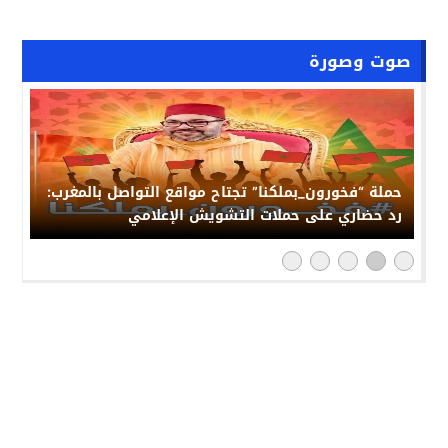
صوت وصورة
حملة “فخورون_بملكنا” تجتاح مواقع التواصل بالمغرب:
رد حضاري على حملات التشويش الإعلامي