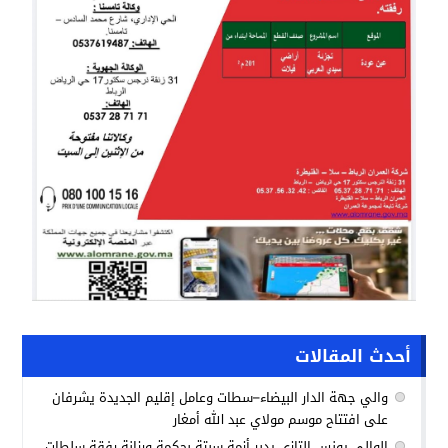
أحدث المقالات
والي جهة الدار البيضاء–سطات وعامل إقليم الجديدة يشرفان
على افتتاح موسم مولاي عبد الله أمغار
الوالي يونس التازي يدبر أزمة سبتة بحكمة ورزانة رفقة سلطات