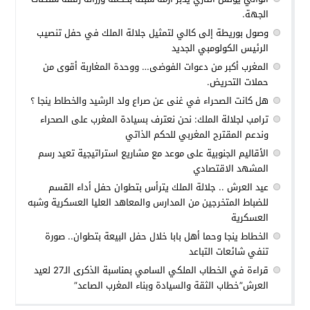
الجهة.
وصول بوريطة إلى كالي لتمثيل جلالة الملك في حفل تنصيب
الرئيس الكولومبي الجديد
المغرب أكبر من دعوات الفوضى… ووحدة المغاربة أقوى من
حملات التحريض.
هل كانت الصحراء في غنى عن صراع ولد الرشيد والخطاط ينجا ؟
ترامب لجلالة الملك: نحن نعترف بسيادة المغرب على الصحراء
وندعم المقترح المغربي للحكم الذاتي
الأقاليم الجنوبية على موعد مع مشاريع استراتيجية تعيد رسم
المشهد الاقتصادي
عيد العرش .. جلالة الملك يترأس بتطوان حفل أداء القسم
للضباط المتخرجين من المدارس والمعاهد العليا العسكرية وشبه
العسكرية
الخطاط ينجا وحما أهل بابا خلال حفل البيعة بتطوان.. صورة
تنفي شائعات التباعد
قراءة في الخطاب الملكي السامي بمناسبة الذكرى الـ27 لعيد
العرش”خطاب الثقة والسيادة وبناء المغرب الصاعد”