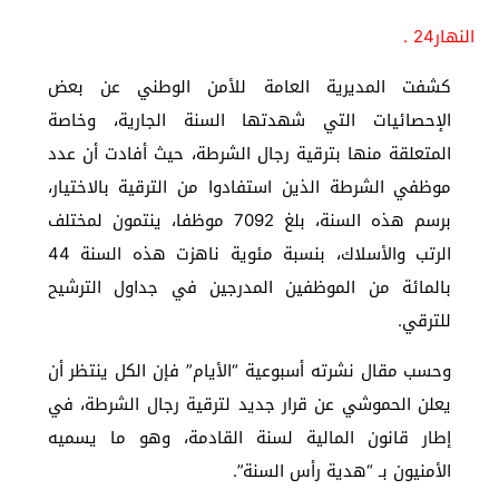
النهار24 .
كشفت المديرية العامة للأمن الوطني عن بعض
الإحصائيات التي شهدتها السنة الجارية، وخاصة
المتعلقة منها بترقية رجال الشرطة، حيث أفادت أن عدد
موظفي الشرطة الذين استفادوا من الترقية بالاختيار،
برسم هذه السنة، بلغ 7092 موظفا، ينتمون لمختلف
الرتب والأسلاك، بنسبة مئوية ناهزت هذه السنة 44
بالمائة من الموظفين المدرجين في جداول الترشيح
للترقي.
وحسب مقال نشرته أسبوعية “الأيام” فإن الكل ينتظر أن
يعلن الحموشي عن قرار جديد لترقية رجال الشرطة، في
إطار قانون المالية لسنة القادمة، وهو ما يسميه
الأمنيون بـ “هدية رأس السنة”.