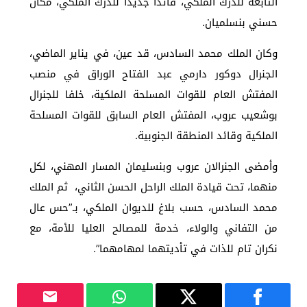
التابعة للدرك الملكي، قائدا جديدا للدرك الملكي، مكان
حسني بنسلميان.
وكان الملك محمد السادس، قد عين، في يناير الماضي،
الجنرال دوكور دارمي عبد الفتاح الوراق في منصب
المفتش العام للقوات المسلحة الملكية، خلفا للجنرال
بوشعيب عروب، المفتش العام السابق للقوات المسلحة
الملكية وقائد المنطقة الجنوبية.
وأمضى الجنرالان عروب وبنسليمان المسار المهني، لكل
منهما، تحت قيادة الملك الراحل الحسن الثاني، ثم الملك
محمد السادس، حسب بلاغ للديوان الملكي، بـ”حس عال
من التفاني والولاء، خدمة للمصالح العليا للأمة، مع
نكران تام للذات في تأديتهما لمهامهما”.