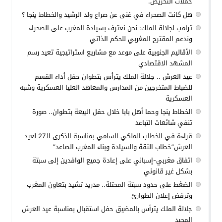
حملات التحريض.
هل كانت الصحراء في غنى عن صراع ولد الرشيد والخطاط ينجا ؟
ترامب لجلالة الملك: نحن نعترف بسيادة المغرب على الصحراء
وندعم المقترح المغربي للحكم الذاتي
الأقاليم الجنوبية على موعد مع مشاريع استراتيجية تعيد رسم
المشهد الاقتصادي
عيد العرش .. جلالة الملك يترأس بتطوان حفل أداء القسم
للضباط المتخرجين من المدارس والمعاهد العليا العسكرية وشبه
العسكرية
الخطاط ينجا وحما أهل بابا خلال حفل البيعة بتطوان.. صورة
تنفي شائعات التباعد
قراءة في الخطاب الملكي السامي بمناسبة الذكرى الـ27 لعيد
العرش”خطاب الثقة والسيادة وبناء المغرب الصاعد”
اتفاق مغربي-إسباني على إعادة جميع الوافدين إلى سبتة
بشكل غير قانوني
الضغط على حدود سبتة المحتلة.. مدريد تشيد بتعاون المغرب
وترفض إعلان الطوارئ
جلالة الملك يترأس بالمضيق حفل استقبال بمناسبة عيد العرش
المجيد