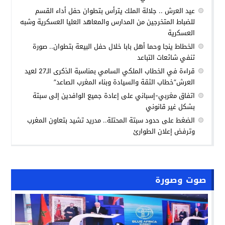
عيد العرش .. جلالة الملك يترأس بتطوان حفل أداء القسم
للضباط المتخرجين من المدارس والمعاهد العليا العسكرية وشبه
العسكرية
الخطاط ينجا وحما أهل بابا خلال حفل البيعة بتطوان.. صورة
تنفي شائعات التباعد
قراءة في الخطاب الملكي السامي بمناسبة الذكرى الـ27 لعيد
العرش”خطاب الثقة والسيادة وبناء المغرب الصاعد”
اتفاق مغربي-إسباني على إعادة جميع الوافدين إلى سبتة
بشكل غير قانوني
الضغط على حدود سبتة المحتلة.. مدريد تشيد بتعاون المغرب
وترفض إعلان الطوارئ
صوت وصورة