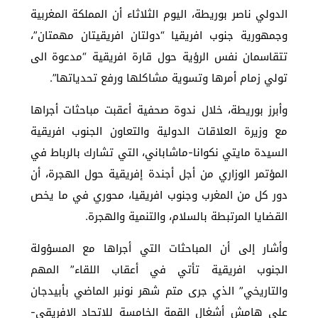
الدولي ناصر بوريطة، اليوم الثلاثاء أن المملكة المغربية
وجمهورية جنوب افريقيا “دولتان افريقيتان مهمتان”،
تتقاسمان نفس الرؤية حول قارة افريقية “مدعوة الى
تولي زمام أمرها وتسوية مشاكلها ورفع تحدياتها”.
وأبرز بوريطة، خلال ندوة صحفية أعقبت مباحثات أجراها
مع وزيرة العلاقات الدولية والتعاون الجنوب افريقية
السيدة مايتي نكوانا-ماشاباني، التي تشارك بالرباط في
المؤتمر الوزاري من أجل أجندة إفريقية حول الهجرة، أن
دور كل من المغرب وجنوب افريقيا، محوري في ما يخص
القضايا المرتبطة بالسلام، والتنمية والهجرة.
وأشار إلى أن المباحثات التي أجراها مع المسؤولة
الجنوب افريقية تأتي في أعقاب اللقاء” المهم
والتاريخي” الذي جرى متم شهر نونبر الماضي بأبيدجان
على هامش أشغال القمة الخامسة للاتحاد الافريقي-